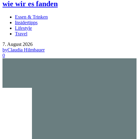
wie wir es fanden
Essen & Trinken
Insidertipps
Lifestyle
Travel
7. August 2026
by
Claudia Hilmbauer
0