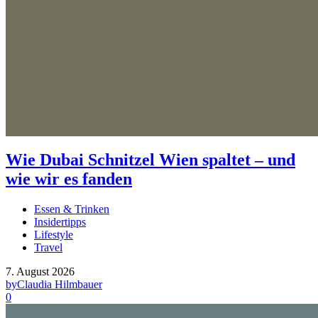
Wie Dubai Schnitzel Wien spaltet – und
wie wir es fanden
Essen & Trinken
Insidertipps
Lifestyle
Travel
7. August 2026
by
Claudia Hilmbauer
0