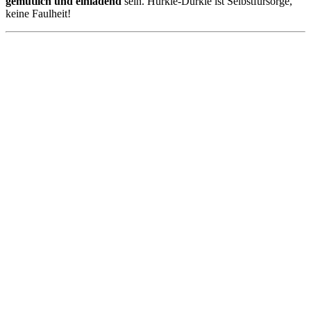
gemütlich und einladend
sein. Hurkle-Durkle ist Selbstfürsorge,
keine Faulheit!