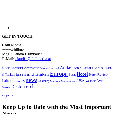
GET IN TOUCH
Chill Media
www.chillmedia.at
Mag. Claudia Hilmbauer
E-Mail:
claudia@chillmedia.at
Artikel
Editor's Choice
5 Best
Accessoire
Asien
Essen
Abenteuer
Afrika
Angebot
Europa
Hotel
Essen und Trinken
Hotel Review
& Trinken
Event
news
Luxus
Wien
Italien
USA
Salzburg
Wellness
Sommer
Strandurlaub
Österreich
Winter
Sign In
Keep Up to Date with the Most Important
News