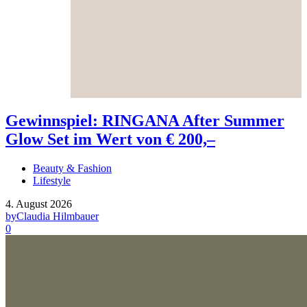
Gewinnspiel: RINGANA After Summer
Glow Set im Wert von € 200,–
Beauty & Fashion
Lifestyle
4. August 2026
by
Claudia Hilmbauer
0