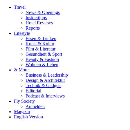
Travel
News & Openings
Insidertipps
Hotel Reviews
Reports
Lifestyle
Essen & Trinken
Kunst & Kultur
Film & Literatur
Gesundheit & Sport
Beauty & Fashion
Wohnen & Leben
& More
Business & Leadership
Design & Architektur
Technik & Gadgets
Editorial
Podcast & Interviews
Fly Society
Anmelden
Magazin
English Version