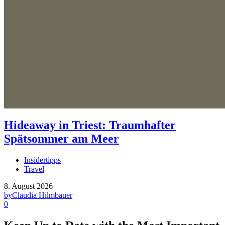
Hideaway in Triest: Traumhafter
Spätsommer am Meer
Insidertipps
Travel
8. August 2026
by
Claudia Hilmbauer
0