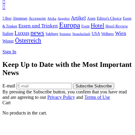
Artikel
Editor's Choice
Accessoire
Asien
Essen
5 Best
Abenteuer
Afrika
Angebot
Europa
Hotel
Essen und Trinken
Hotel Review
& Trinken
Event
news
Luxus
Wien
Italien
USA
Salzburg
Sommer
Wellness
Strandurlaub
Österreich
Winter
Sign In
Keep Up to Date with the Most Important
News
E-mail
Subscribe
Subscribe
By pressing the Subscribe button, you confirm that you have read
and are agreeing to our
Privacy Policy
and
Terms of Use
Cart
No products in the cart.