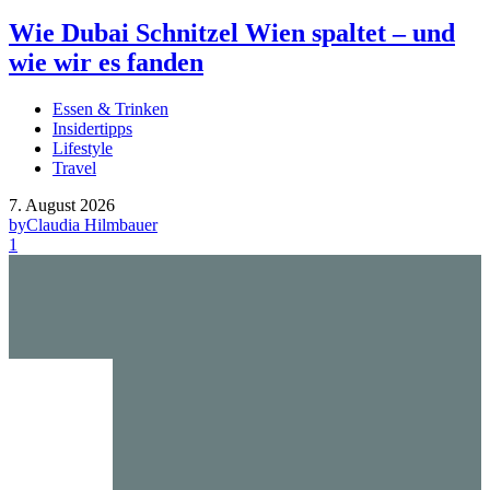
Wie Dubai Schnitzel Wien spaltet – und
wie wir es fanden
Essen & Trinken
Insidertipps
Lifestyle
Travel
7. August 2026
by
Claudia Hilmbauer
1