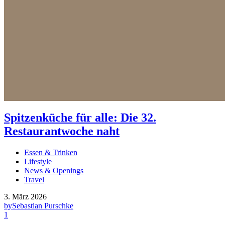
Spitzenküche für alle: Die 32.
Restaurantwoche naht
Essen & Trinken
Lifestyle
News & Openings
Travel
3. März 2026
by
Sebastian Purschke
1