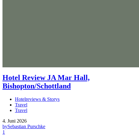
Hotel Review JA Mar Hall,
Bishopton/Schottland
Hotelreviews & Storys
Travel
Travel
4. Juni 2026
by
Sebastian Purschke
1