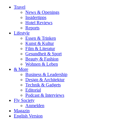
Travel
News & Openings
Insidertipps
Hotel Reviews
Reports
Lifestyle
Essen & Trinken
Kunst & Kultur
Film & Literatur
Gesundheit & Sport
Beauty & Fashion
Wohnen & Leben
& More
Business & Leadership
Design & Architektur
Technik & Gadgets
Editorial
Podcast & Interviews
Fly Society
Anmelden
Magazin
English Version