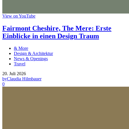
View on YouTube
Fairmont Cheshire, The Mere: Erste
Einblicke in einen Design Traum
& More
Design & Architektur
News & Openings
Travel
20. Juli 2026
by
Claudia Hilmbauer
0