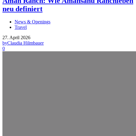
Aman Ranch: Wie Amansanu Ranchleben
neu definiert
News & Openings
Travel
27. April 2026
by
Claudia Hilmbauer
0