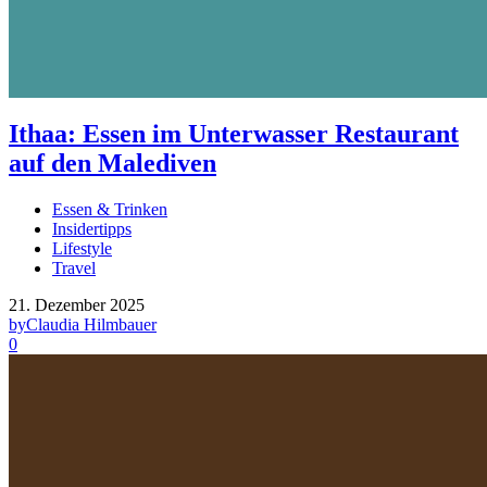
Ithaa: Essen im Unterwasser Restaurant
auf den Malediven
Essen & Trinken
Insidertipps
Lifestyle
Travel
21. Dezember 2025
by
Claudia Hilmbauer
0