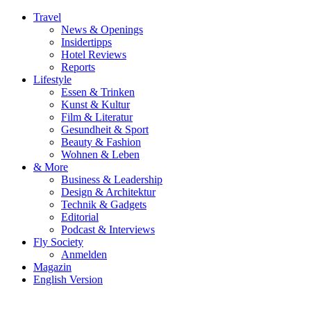
Travel
News & Openings
Insidertipps
Hotel Reviews
Reports
Lifestyle
Essen & Trinken
Kunst & Kultur
Film & Literatur
Gesundheit & Sport
Beauty & Fashion
Wohnen & Leben
& More
Business & Leadership
Design & Architektur
Technik & Gadgets
Editorial
Podcast & Interviews
Fly Society
Anmelden
Magazin
English Version