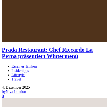
Prada Restaurant: Chef Riccardo La
Perna präsentiert Wintermenü
Essen & Trinken
Insidertipps
Lifestyle
Travel
4. Dezember 2025
by
Niva London
0