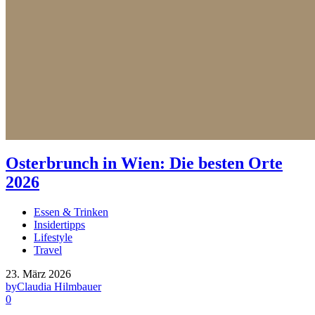
Osterbrunch in Wien: Die besten Orte
2026
Essen & Trinken
Insidertipps
Lifestyle
Travel
23. März 2026
by
Claudia Hilmbauer
0