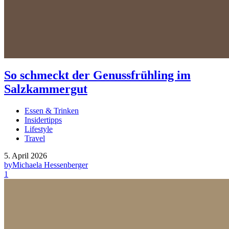
So schmeckt der Genussfrühling im
Salzkammergut
Essen & Trinken
Insidertipps
Lifestyle
Travel
5. April 2026
by
Michaela Hessenberger
1