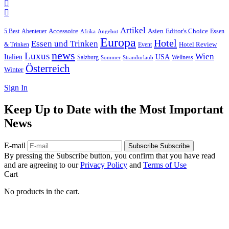
Artikel
Editor's Choice
5 Best
Accessoire
Asien
Essen
Abenteuer
Afrika
Angebot
Europa
Hotel
Essen und Trinken
Hotel Review
& Trinken
Event
news
Luxus
Wien
Italien
USA
Salzburg
Wellness
Sommer
Strandurlaub
Österreich
Winter
Sign In
Keep Up to Date with the Most Important
News
E-mail
Subscribe
Subscribe
By pressing the Subscribe button, you confirm that you have read
and are agreeing to our
Privacy Policy
and
Terms of Use
Cart
No products in the cart.