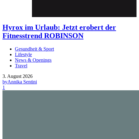
Hyrox im Urlaub: Jetzt erobert der
Fitnesstrend ROBINSON
Gesundheit & Sport
Lifestyle
News & Openings
Travel
3. August 2026
by
Annika Sentini
1