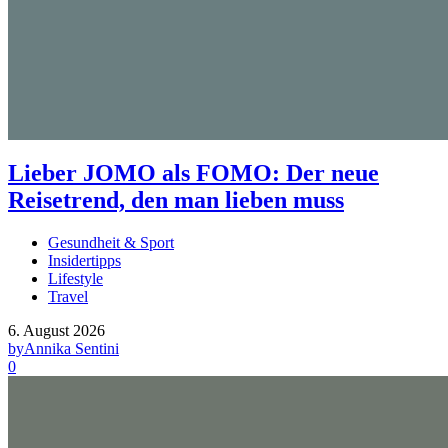
Lieber JOMO als FOMO: Der neue
Reisetrend, den man lieben muss
Gesundheit & Sport
Insidertipps
Lifestyle
Travel
6. August 2026
by
Annika Sentini
0