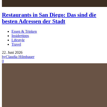
Restaurants in San Diego: Das sind die
besten Adressen der Stadt
Essen & Trinken
Insidertipps
Lifestyle
Travel
22. Juni 2026
by
Claudia Hilmbauer
0