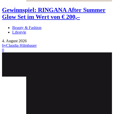
Gewinnspiel: RINGANA After Summer
Glow Set im Wert von € 200,–
Beauty & Fashion
Lifestyle
4. August 2026
by
Claudia Hilmbauer
0