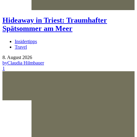
Hideaway in Triest: Traumhafter
Spätsommer am Meer
Insidertipps
Travel
8. August 2026
by
Claudia Hilmbauer
1