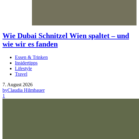
Wie Dubai Schnitzel Wien spaltet – und
wie wir es fanden
Essen & Trinken
Insidertipps
Lifestyle
Travel
7. August 2026
by
Claudia Hilmbauer
1