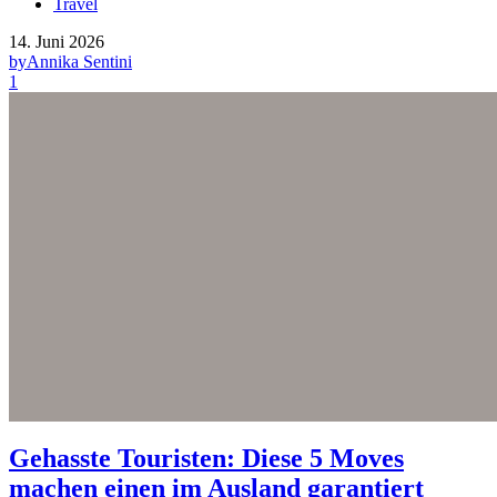
Travel
14. Juni 2026
by
Annika Sentini
1
Gehasste Touristen: Diese 5 Moves
machen einen im Ausland garantiert