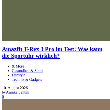
Amazfit T-Rex 3 Pro im Test: Was kann
die Sportuhr wirklich?
& More
Gesundheit & Sport
Lifestyle
Technik & Gadgets
10. August 2026
by
Annika Sentini
0