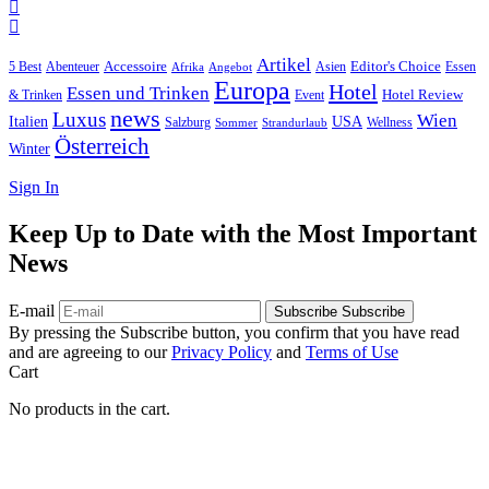
Artikel
Editor's Choice
Accessoire
Asien
Essen
5 Best
Abenteuer
Afrika
Angebot
Europa
Hotel
Essen und Trinken
Hotel Review
& Trinken
Event
news
Luxus
Wien
Italien
USA
Salzburg
Sommer
Wellness
Strandurlaub
Österreich
Winter
Sign In
Keep Up to Date with the Most Important
News
E-mail
Subscribe
Subscribe
By pressing the Subscribe button, you confirm that you have read
and are agreeing to our
Privacy Policy
and
Terms of Use
Cart
No products in the cart.