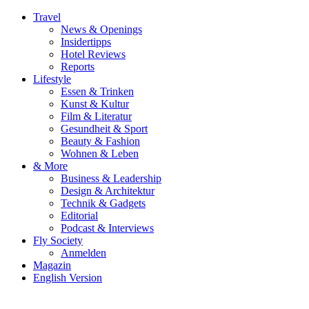
Travel
News & Openings
Insidertipps
Hotel Reviews
Reports
Lifestyle
Essen & Trinken
Kunst & Kultur
Film & Literatur
Gesundheit & Sport
Beauty & Fashion
Wohnen & Leben
& More
Business & Leadership
Design & Architektur
Technik & Gadgets
Editorial
Podcast & Interviews
Fly Society
Anmelden
Magazin
English Version