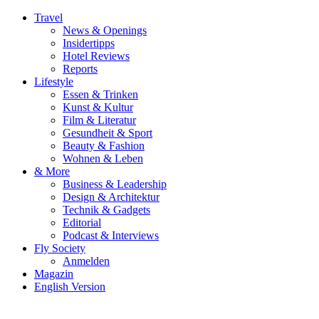
Travel
News & Openings
Insidertipps
Hotel Reviews
Reports
Lifestyle
Essen & Trinken
Kunst & Kultur
Film & Literatur
Gesundheit & Sport
Beauty & Fashion
Wohnen & Leben
& More
Business & Leadership
Design & Architektur
Technik & Gadgets
Editorial
Podcast & Interviews
Fly Society
Anmelden
Magazin
English Version