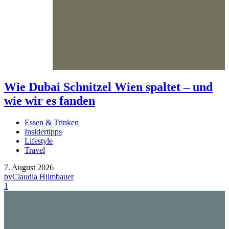
Wie Dubai Schnitzel Wien spaltet – und
wie wir es fanden
Essen & Trinken
Insidertipps
Lifestyle
Travel
7. August 2026
by
Claudia Hilmbauer
1