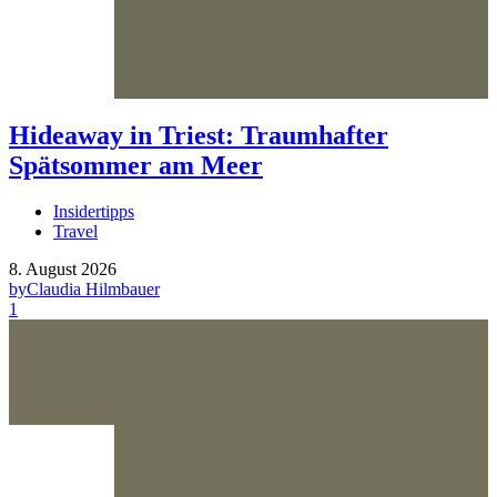
Hideaway in Triest: Traumhafter
Spätsommer am Meer
Insidertipps
Travel
8. August 2026
by
Claudia Hilmbauer
1