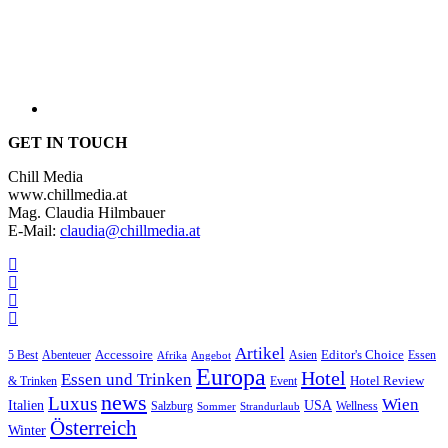
GET IN TOUCH
Chill Media
www.chillmedia.at
Mag. Claudia Hilmbauer
E-Mail:
claudia@chillmedia.at
Artikel
Editor's Choice
Accessoire
Asien
Essen
5 Best
Abenteuer
Afrika
Angebot
Europa
Hotel
Essen und Trinken
Hotel Review
& Trinken
Event
news
Luxus
Wien
Italien
USA
Salzburg
Sommer
Wellness
Strandurlaub
Österreich
Winter