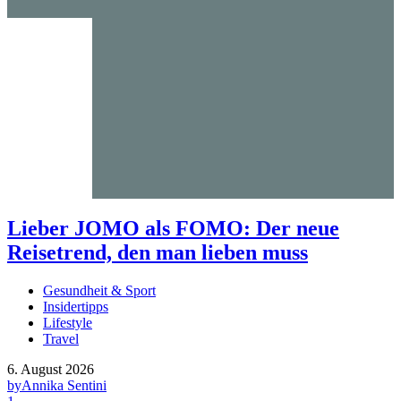
Lieber JOMO als FOMO: Der neue
Reisetrend, den man lieben muss
Gesundheit & Sport
Insidertipps
Lifestyle
Travel
6. August 2026
by
Annika Sentini