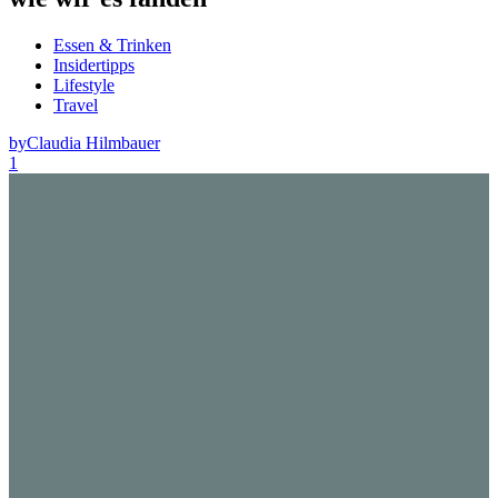
Essen & Trinken
Insidertipps
Lifestyle
Travel
by
Claudia Hilmbauer
1