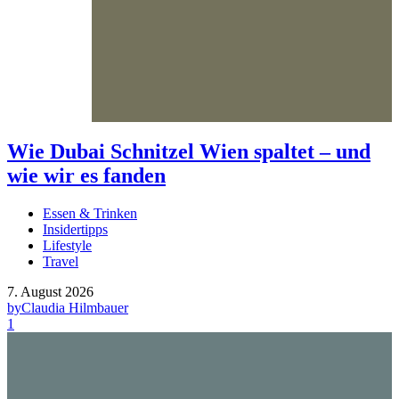
Wie Dubai Schnitzel Wien spaltet – und
wie wir es fanden
Essen & Trinken
Insidertipps
Lifestyle
Travel
7. August 2026
by
Claudia Hilmbauer
1