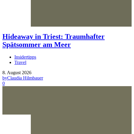
Hideaway in Triest: Traumhafter
Spätsommer am Meer
Insidertipps
Travel
8. August 2026
by
Claudia Hilmbauer
0