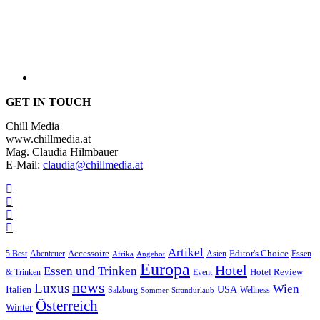
GET IN TOUCH
Chill Media
www.chillmedia.at
Mag. Claudia Hilmbauer
E-Mail:
claudia@chillmedia.at
Artikel
Editor's Choice
Accessoire
Asien
Essen
5 Best
Abenteuer
Afrika
Angebot
Europa
Hotel
Essen und Trinken
Hotel Review
& Trinken
Event
news
Luxus
Wien
Italien
USA
Salzburg
Sommer
Wellness
Strandurlaub
Österreich
Winter