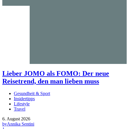
Lieber JOMO als FOMO: Der neue
Reisetrend, den man lieben muss
Gesundheit & Sport
Insidertipps
Lifestyle
Travel
6. August 2026
by
Annika Sentini