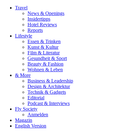
Travel
News & Openings
Insidertipps
Hotel Reviews
Reports
Lifestyle
Essen & Trinken
Kunst & Kultur
Film & Literatur
Gesundheit & Sport
Beauty & Fashion
Wohnen & Leben
& More
Business & Leadership
Design & Architektur
Technik & Gadgets
Editorial
Podcast & Interviews
Fly Society
Anmelden
Magazin
English Version