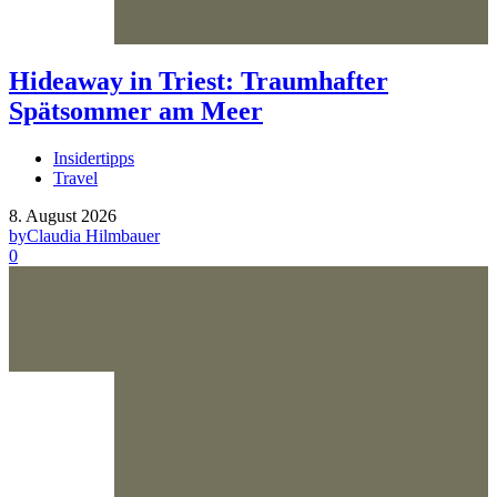
Hideaway in Triest: Traumhafter
Spätsommer am Meer
Insidertipps
Travel
8. August 2026
by
Claudia Hilmbauer
0