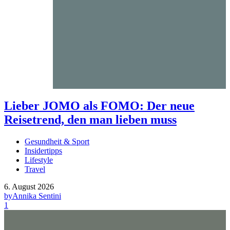
Lieber JOMO als FOMO: Der neue
Reisetrend, den man lieben muss
Gesundheit & Sport
Insidertipps
Lifestyle
Travel
6. August 2026
by
Annika Sentini
1