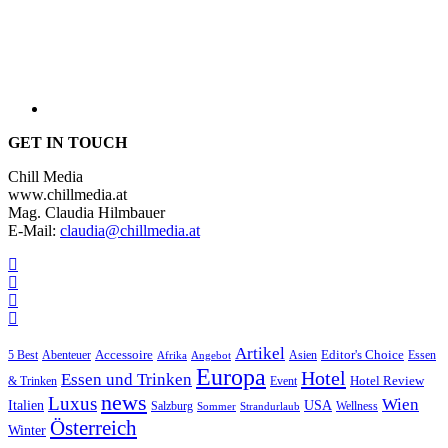
GET IN TOUCH
Chill Media
www.chillmedia.at
Mag. Claudia Hilmbauer
E-Mail:
claudia@chillmedia.at
Artikel
Editor's Choice
Accessoire
Asien
Essen
5 Best
Abenteuer
Afrika
Angebot
Europa
Hotel
Essen und Trinken
Hotel Review
& Trinken
Event
news
Luxus
Wien
Italien
USA
Salzburg
Sommer
Wellness
Strandurlaub
Österreich
Winter