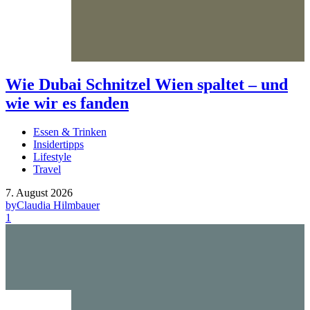
Wie Dubai Schnitzel Wien spaltet – und
wie wir es fanden
Essen & Trinken
Insidertipps
Lifestyle
Travel
7. August 2026
by
Claudia Hilmbauer
1