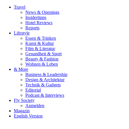
Travel
News & Openings
Insidertipps
Hotel Reviews
Reports
Lifestyle
Essen & Trinken
Kunst & Kultur
Film & Literatur
Gesundheit & Sport
Beauty & Fashion
Wohnen & Leben
& More
Business & Leadership
Design & Architektur
Technik & Gadgets
Editorial
Podcast & Interviews
Fly Society
Anmelden
Magazin
English Version