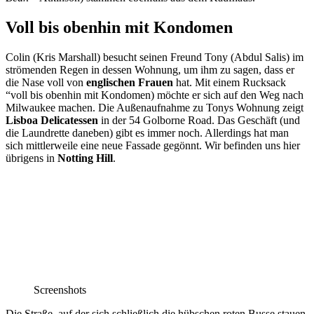
Voll bis obenhin mit Kondomen
Colin (Kris Marshall) besucht seinen Freund Tony (Abdul Salis) im
strömenden Regen in dessen Wohnung, um ihm zu sagen, dass er
die Nase voll von
englischen Frauen
hat. Mit einem Rucksack
“voll bis obenhin mit Kondomen) möchte er sich auf den Weg nach
Milwaukee machen. Die Außenaufnahme zu Tonys Wohnung zeigt
Lisboa Delicatessen
in der 54 Golborne Road. Das Geschäft (und
die Laundrette daneben) gibt es immer noch. Allerdings hat man
sich mittlerweile eine neue Fassade gegönnt. Wir befinden uns hier
übrigens in
Notting Hill
.
Screenshots
Die Straße, auf der sich schließlich die hübschen roten Busse stauen,