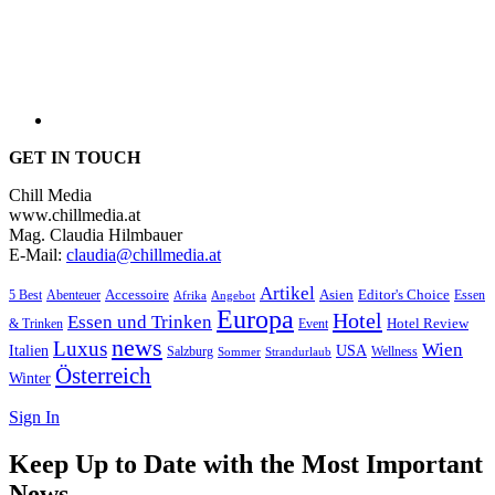
GET IN TOUCH
Chill Media
www.chillmedia.at
Mag. Claudia Hilmbauer
E-Mail:
claudia@chillmedia.at
Artikel
Editor's Choice
5 Best
Accessoire
Asien
Essen
Abenteuer
Afrika
Angebot
Europa
Hotel
Essen und Trinken
Hotel Review
& Trinken
Event
news
Luxus
Wien
Italien
USA
Salzburg
Wellness
Sommer
Strandurlaub
Österreich
Winter
Sign In
Keep Up to Date with the Most Important
News