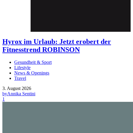
Hyrox im Urlaub: Jetzt erobert der
Fitnesstrend ROBINSON
Gesundheit & Sport
Lifestyle
News & Openings
Travel
3. August 2026
by
Annika Sentini
1