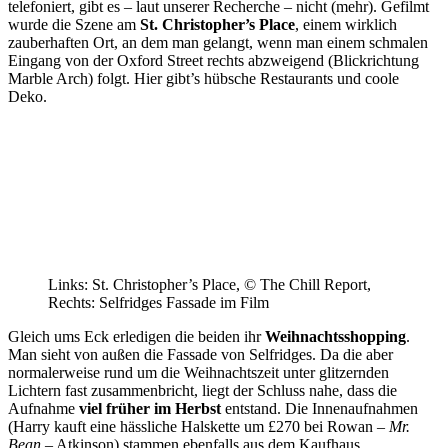
telefoniert, gibt es – laut unserer Recherche – nicht (mehr). Gefilmt
wurde die Szene am
St. Christopher’s Place
, einem wirklich
zauberhaften Ort, an dem man gelangt, wenn man einem schmalen
Eingang von der Oxford Street rechts abzweigend (Blickrichtung
Marble Arch) folgt. Hier gibt’s hübsche Restaurants und coole
Deko.
Links: St. Christopher’s Place, © The Chill Report,
Rechts: Selfridges Fassade im Film
Gleich ums Eck erledigen die beiden ihr
Weihnachtsshopping
.
Man sieht von außen die Fassade von Selfridges. Da die aber
normalerweise rund um die Weihnachtszeit unter glitzernden
Lichtern fast zusammenbricht, liegt der Schluss nahe, dass die
Aufnahme
viel früher im Herbst
entstand. Die Innenaufnahmen
(Harry kauft eine hässliche Halskette um £270 bei Rowan –
Mr.
Bean
– Atkinson) stammen ebenfalls aus dem Kaufhaus.