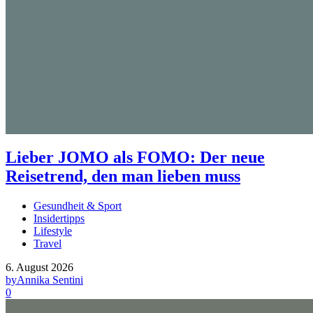
Lieber JOMO als FOMO: Der neue
Reisetrend, den man lieben muss
Gesundheit & Sport
Insidertipps
Lifestyle
Travel
6. August 2026
by
Annika Sentini
0