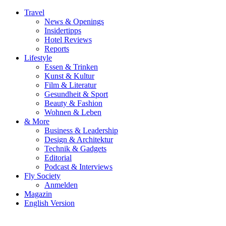
Travel
News & Openings
Insidertipps
Hotel Reviews
Reports
Lifestyle
Essen & Trinken
Kunst & Kultur
Film & Literatur
Gesundheit & Sport
Beauty & Fashion
Wohnen & Leben
& More
Business & Leadership
Design & Architektur
Technik & Gadgets
Editorial
Podcast & Interviews
Fly Society
Anmelden
Magazin
English Version