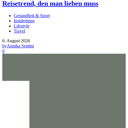
Reisetrend, den man lieben muss
Gesundheit & Sport
Insidertipps
Lifestyle
Travel
6. August 2026
by
Annika Sentini
0