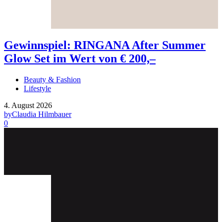
Gewinnspiel: RINGANA After Summer
Glow Set im Wert von € 200,–
Beauty & Fashion
Lifestyle
4. August 2026
by
Claudia Hilmbauer
0