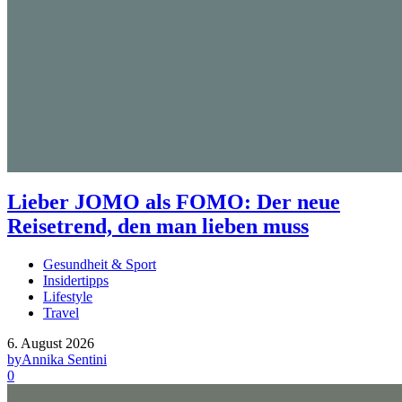
Lieber JOMO als FOMO: Der neue
Reisetrend, den man lieben muss
Gesundheit & Sport
Insidertipps
Lifestyle
Travel
6. August 2026
by
Annika Sentini
0