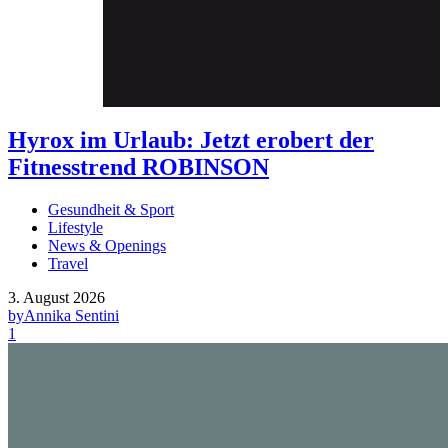
Hyrox im Urlaub: Jetzt erobert der
Fitnesstrend ROBINSON
Gesundheit & Sport
Lifestyle
News & Openings
Travel
3. August 2026
by
Annika Sentini
1