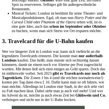
Borrough Market.
Oktober
wäre eine gute Zeit, um einen
Spot zu reservieren. Selbiges gilt für außergewöhnliche
Restaurants.
Musical Tickets: London ist berühmt für seine Theater- und
Musicalproduktionen. Egal, ob man nun
Harry Potter and the
Cursed Child
oder
Phantom of the Opera
sehen will, ist es
eine gute Idee, auch das
schon im September oder Oktober
zu buchen, wenn man sich Stress vor Ort ersparen möchte.
3. Travelcard für die U-Bahn kaufen
Wer vor längerer Zeit in London war, kann sich vielleicht an die
legendären Travelcards erinnern. Die konnte man
nur außerhalb
Londons
kaufen. Das heißt, man musste sich rechtzeitig darum
kümmern, damit sie einem noch vor Abreise per Post zugeschickt
wurden. Mit denen ließ sich einst einiges an Geld sparen. Doch das
ist mittlerweile vorbei. Seit 2023
gibt es Travelcards nur noch als
Tagestickets
. Die Zonen 1 bis 4 (und die reichen normalerweise!)
kosten pro Tag dann etwa £ 16. Dafür kann man so oft fahren, wie
man möchte. Allerdings ist London eine Stadt, in der sich sehr viel
zu Fuß machen lässt. Dabei sieht man ja auch viel mehr! Und wer
im Advent da ist, möchte ja auch etwas Zeit bei
Glühwein und Co.
verbringen und nicht nur in der U-Bahn hocken.