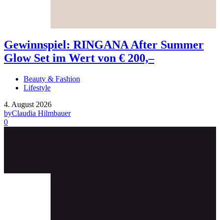
Gewinnspiel: RINGANA After Summer
Glow Set im Wert von € 200,–
Beauty & Fashion
Lifestyle
4. August 2026
by
Claudia Hilmbauer
0