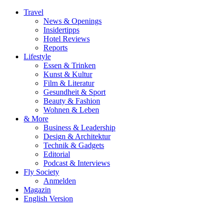
Travel
News & Openings
Insidertipps
Hotel Reviews
Reports
Lifestyle
Essen & Trinken
Kunst & Kultur
Film & Literatur
Gesundheit & Sport
Beauty & Fashion
Wohnen & Leben
& More
Business & Leadership
Design & Architektur
Technik & Gadgets
Editorial
Podcast & Interviews
Fly Society
Anmelden
Magazin
English Version