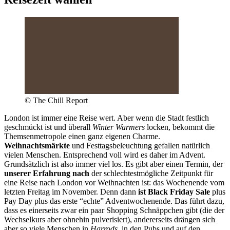
© The Chill Report
London ist immer eine Reise wert. Aber wenn die Stadt festlich
geschmückt ist und überall
Winter Warmers
locken, bekommt die
Themsenmetropole einen ganz eigenen Charme.
Weihnachtsmärkte
und Festtagsbeleuchtung gefallen natürlich
vielen Menschen. Entsprechend voll wird es daher im Advent.
Grundsätzlich ist also immer viel los. Es gibt aber einen Termin, der
unserer Erfahrung nach
der schlechtestmögliche Zeitpunkt für
eine Reise nach London vor Weihnachten ist: das Wochenende vom
letzten Freitag im November. Denn dann
ist Black Friday Sale
plus
Pay Day plus das erste “echte” Adventwochenende. Das führt dazu,
dass es einerseits zwar ein paar Shopping Schnäppchen gibt (die der
Wechselkurs aber ohnehin pulverisiert), andererseits drängen sich
aber so viele Menschen in
Harrods,
in den Pubs und auf den