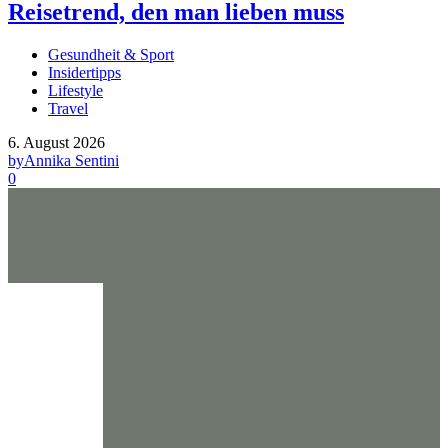
Reisetrend, den man lieben muss
Gesundheit & Sport
Insidertipps
Lifestyle
Travel
6. August 2026
by
Annika Sentini
0