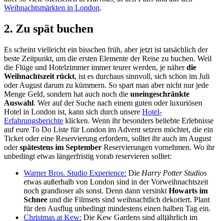
Weihnachtsmärkten in London
.
2. Zu spät buchen
Es scheint vielleicht ein bisschen früh, aber jetzt ist tatsächlich der
beste Zeitpunkt, um die ersten Elemente der Reise zu buchen. Weil
die Flüge und Hotelzimmer immer teurer werden, je näher
die
Weihnachtszeit rückt
, ist es durchaus sinnvoll, sich schon im Juli
oder August darum zu kümmern. So spart man aber nicht nur jede
Menge Geld, sondern hat auch noch die
uneingeschränkte
Auswahl
. Wer auf der Suche nach einem guten oder luxuriösen
Hotel in London ist, kann sich durch unsere
Hotel-
Erfahrungsberichte
klicken. Wenn ihr besonders beliebte Erlebnisse
auf eure To Do Liste für London im Advent setzen möchtet, die ein
Ticket oder eine Reservierung erfordern, solltet ihr auch im August
oder
spätestens im September
Reservierungen vornehmen. Wo ihr
unbedingt etwas längerfristig vorab reservieren solltet:
Warner Bros. Studio Experience:
Die
Harry Potter Studios
etwas außerhalb von London sind in der Vorweihnachtszeit
noch grandioser als sonst. Denn dann versinkt
Howarts im
Schnee
und die Filmsets sind weihnachtlich dekoriert. Plant
für den Ausflug unbedingt mindestens einen halben Tag ein.
Christmas at Kew:
Die Kew Gardens sind alljährlich im