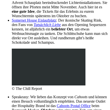
Advent Schauplatz beeindruckender Lichterinstallationen. Sie
öffnen ihre Pforten meist Mitte November. Auch hier ist es
eine gute Idee
, die Tickets für das Erlebnis zu eurem
Wunschtermin spätestens im Oktober zu buchen.
Somerset House Eislaufplatz
: Der ikonische Skating Rink,
den Fans von
Tatsächlich Liebe
aus den Opening Sequenzen
kennen, ist alljährlich ein
beliebter Ort
, um etwas
Weihnachtsmagie zu tanken. Die Schlittschuhe kann man sich
direkt vor Ort ausleihen. Und rundherum gibt’s heiße
Schokolade und Schampus.
© The Chill Report
Speakeasy: Wir lieben das Konzept von
Cahoots
und können
einen Besuch vollumfänglich empfehlen. Das neueste Outlet
der Hospitality Brand ist das
Cahoots Postal Office
beim