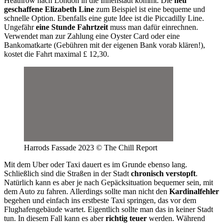
Heathrow nach London in die Innenstadt kommt. Die
neu
geschaffene Elizabeth Line
zum Beispiel ist eine bequeme und
schnelle Option. Ebenfalls eine gute Idee ist die Piccadilly Line.
Ungefähr
eine Stunde Fahrtzeit
muss man dafür einrechnen.
Verwendet man zur Zahlung eine Oyster Card oder eine
Bankomatkarte (Gebühren mit der eigenen Bank vorab klären!),
kostet die Fahrt maximal £ 12,30.
Harrods Fassade 2023 © The Chill Report
Mit dem Uber oder Taxi dauert es im Grunde ebenso lang.
Schließlich sind die Straßen in der Stadt
chronisch verstopft
.
Natürlich kann es aber je nach Gepäcksituation bequemer sein, mit
dem Auto zu fahren. Allerdings sollte man nicht den
Kardinalfehler
begehen und einfach ins erstbeste Taxi springen, das vor dem
Flughafengebäude wartet. Eigentlich sollte man das in keiner Stadt
tun. In diesem Fall kann es aber
richtig teuer
werden. Während