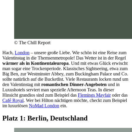
© The Chill Report
Hach,
London
– unsere große Liebe. Wie schön ist eine Reise zum
Valentinstag in die Themsenmetropole! Das Wetter ist in der Regel
wärmer als in Kontinentaleuropa
. Und mit etwas Glück erwischt
man sogar eine Trockenperiode. Klassisches Sightseeing, etwa zum
Big Ben, zur Westminster Abbey, zum Buckingham Palace und Co.
sollte natürlich auf die Bucketlist. Viele Restaurants locken rund um
den Valentinstag mit
romantischen Dinner-Angeboten
und in
Luxushotels serviert man spezielle Afternoon Teas. In dieser
Hinsicht grandios sind zum Beispiel das
Flemings Mayfair
oder das
Café Royal
. Wer bei Hilton nächtigen möchte, checkt zum Beispiel
im luxuriösen
NoMad London
ein.
Platz 1: Berlin, Deutschland