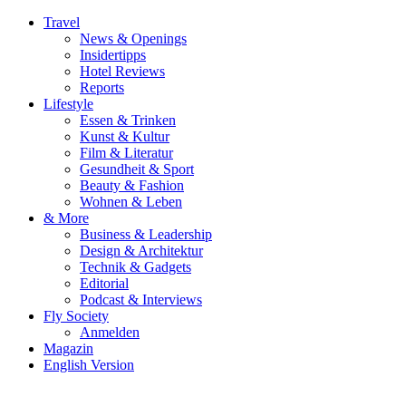
Travel
News & Openings
Insidertipps
Hotel Reviews
Reports
Lifestyle
Essen & Trinken
Kunst & Kultur
Film & Literatur
Gesundheit & Sport
Beauty & Fashion
Wohnen & Leben
& More
Business & Leadership
Design & Architektur
Technik & Gadgets
Editorial
Podcast & Interviews
Fly Society
Anmelden
Magazin
English Version