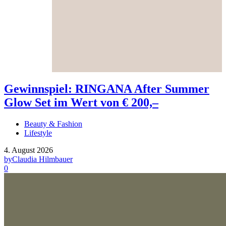
Gewinnspiel: RINGANA After Summer
Glow Set im Wert von € 200,–
Beauty & Fashion
Lifestyle
4. August 2026
by
Claudia Hilmbauer
0