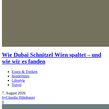
Wie Dubai Schnitzel Wien spaltet – und
wie wir es fanden
Essen & Trinken
Insidertipps
Lifestyle
Travel
7. August 2026
by
Claudia Hilmbauer
0