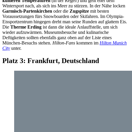
kühleren Temperaturen
(in der Regel!) und geht eher dem
Wintersport nach, als sich ins Meer zu stürzen. In der Nähe locken
Garmisch-Partenkirchen
oder die
Zugspitze
mit besten
Voraussetzungen fürs Snowboarden oder Skifahren. Im Olympia-
Eissportzentrum hingegen dreht man seine Runden auf glattem Eis.
Die
Therme Erding
ist dann die ideale Anlauffstelle, um sich
wieder aufzuwärmen. Museumsbesuche und kulinarische
Deftigkeiten sollten ebenfalls ganz oben auf der Liste eines
München-Besuchs stehen.
Hilton-Fans
kommen im
Hilton Munich
City
unter.
Platz 3: Frankfurt, Deutschland