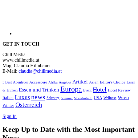
GET IN TOUCH
Chill Media
www.chillmedia.at
Mag. Claudia Hilmbauer
E-Mail:
claudia@chillmedia.at
Artikel
Editor's Choice
5 Best
Accessoire
Asien
Essen
Abenteuer
Afrika
Angebot
Europa
Hotel
Essen und Trinken
Hotel Review
& Trinken
Event
news
Luxus
Wien
Italien
USA
Salzburg
Wellness
Sommer
Strandurlaub
Österreich
Winter
Sign In
Keep Up to Date with the Most Important
News