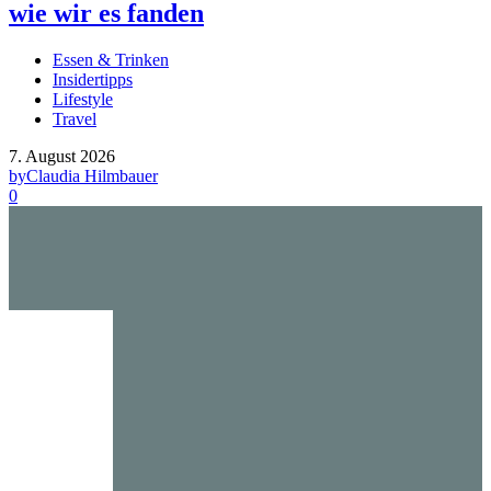
wie wir es fanden
Essen & Trinken
Insidertipps
Lifestyle
Travel
7. August 2026
by
Claudia Hilmbauer
0