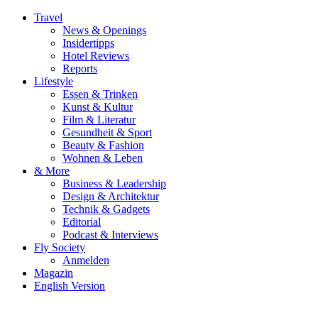
Travel
News & Openings
Insidertipps
Hotel Reviews
Reports
Lifestyle
Essen & Trinken
Kunst & Kultur
Film & Literatur
Gesundheit & Sport
Beauty & Fashion
Wohnen & Leben
& More
Business & Leadership
Design & Architektur
Technik & Gadgets
Editorial
Podcast & Interviews
Fly Society
Anmelden
Magazin
English Version