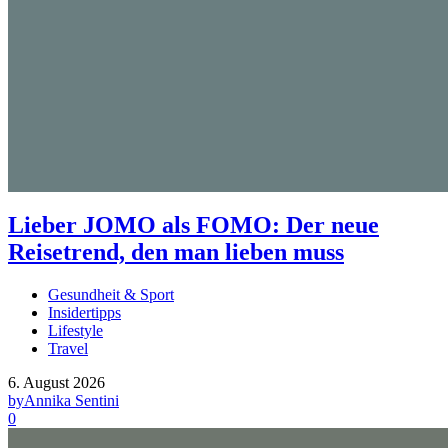
Lieber JOMO als FOMO: Der neue
Reisetrend, den man lieben muss
Gesundheit & Sport
Insidertipps
Lifestyle
Travel
6. August 2026
by
Annika Sentini
0