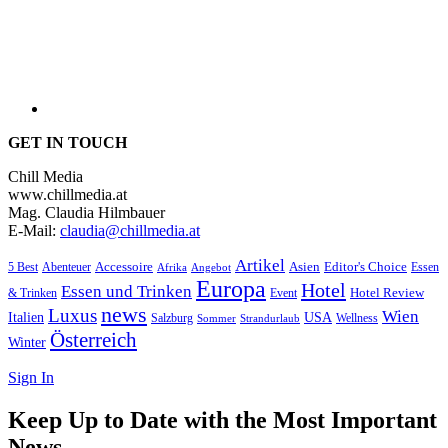
GET IN TOUCH
Chill Media
www.chillmedia.at
Mag. Claudia Hilmbauer
E-Mail:
claudia@chillmedia.at
Artikel
Editor's Choice
5 Best
Accessoire
Asien
Essen
Abenteuer
Afrika
Angebot
Europa
Hotel
Essen und Trinken
Hotel Review
& Trinken
Event
news
Luxus
Wien
Italien
USA
Salzburg
Wellness
Sommer
Strandurlaub
Österreich
Winter
Sign In
Keep Up to Date with the Most Important
News