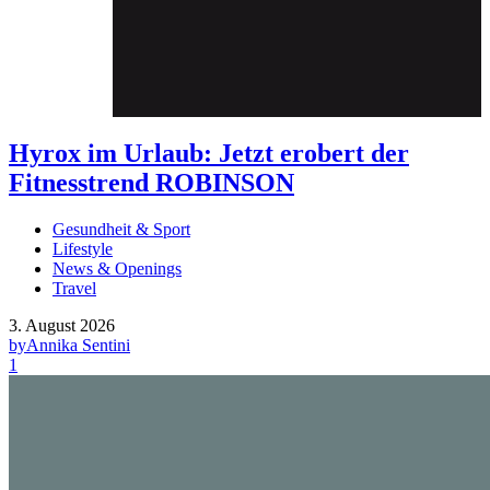
Hyrox im Urlaub: Jetzt erobert der
Fitnesstrend ROBINSON
Gesundheit & Sport
Lifestyle
News & Openings
Travel
3. August 2026
by
Annika Sentini
1