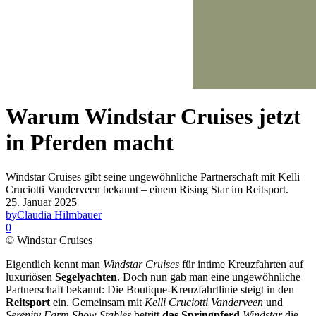
Warum Windstar Cruises jetzt
in Pferden macht
Windstar Cruises gibt seine ungewöhnliche Partnerschaft mit Kelli
Cruciotti Vanderveen bekannt – einem Rising Star im Reitsport.
25. Januar 2025
by
Claudia Hilmbauer
0
© Windstar Cruises
Eigentlich kennt man
Windstar Cruises
für intime Kreuzfahrten auf
luxuriösen
Segelyachten
. Doch nun gab man eine ungewöhnliche
Partnerschaft bekannt: Die Boutique-Kreuzfahrtlinie steigt in den
Reitsport
ein. Gemeinsam mit
Kelli Cruciotti Vanderveen
und
Serenity Farm Show Stables
betritt
das Springpferd
Windstar
die