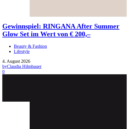
Gewinnspiel: RINGANA After Summer
Glow Set im Wert von € 200,–
Beauty & Fashion
Lifestyle
4. August 2026
by
Claudia Hilmbauer
0