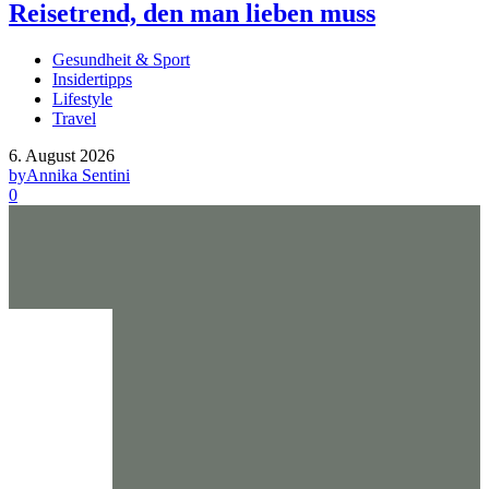
Reisetrend, den man lieben muss
Gesundheit & Sport
Insidertipps
Lifestyle
Travel
6. August 2026
by
Annika Sentini
0