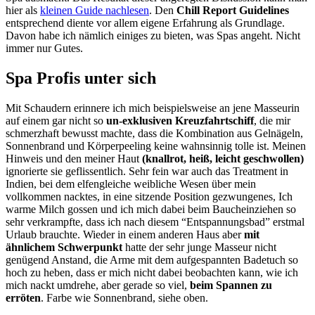
hier als
kleinen Guide nachlesen
. Den
Chill Report Guidelines
entsprechend diente vor allem eigene Erfahrung als Grundlage.
Davon habe ich nämlich einiges zu bieten, was Spas angeht. Nicht
immer nur Gutes.
Spa Profis unter sich
Mit Schaudern erinnere ich mich beispielsweise an jene Masseurin
auf einem gar nicht so
un-exklusiven Kreuzfahrtschiff
, die mir
schmerzhaft bewusst machte, dass die Kombination aus Gelnägeln,
Sonnenbrand und Körperpeeling keine wahnsinnig tolle ist. Meinen
Hinweis und den meiner Haut
(knallrot, heiß, leicht geschwollen)
ignorierte sie geflissentlich. Sehr fein war auch das Treatment in
Indien, bei dem elfengleiche weibliche Wesen über mein
vollkommen nacktes, in eine sitzende Position gezwungenes, Ich
warme Milch gossen und ich mich dabei beim Baucheinziehen so
sehr verkrampfte, dass ich nach diesem “Entspannungsbad” erstmal
Urlaub brauchte. Wieder in einem anderen Haus aber
mit
ähnlichem Schwerpunkt
hatte der sehr junge Masseur nicht
genügend Anstand, die Arme mit dem aufgespannten Badetuch so
hoch zu heben, dass er mich nicht dabei beobachten kann, wie ich
mich nackt umdrehe, aber gerade so viel,
beim Spannen zu
erröten
. Farbe wie Sonnenbrand, siehe oben.