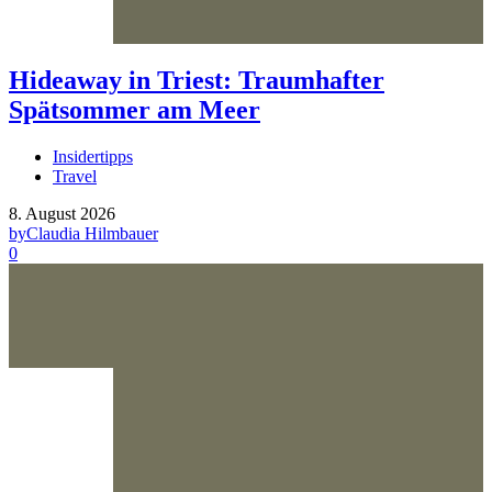
Hideaway in Triest: Traumhafter
Spätsommer am Meer
Insidertipps
Travel
8. August 2026
by
Claudia Hilmbauer
0