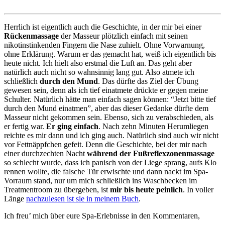
Herrlich ist eigentlich auch die Geschichte, in der mir bei einer
Rückenmassage
der Masseur plötzlich einfach mit seinen
nikotinstinkenden Fingern die Nase zuhielt. Ohne Vorwarnung,
ohne Erklärung. Warum er das gemacht hat, weiß ich eigentlich bis
heute nicht. Ich hielt also erstmal die Luft an. Das geht aber
natürlich auch nicht so wahnsinnig lang gut. Also atmete ich
schließlich
durch den Mund
. Das dürfte das Ziel der Übung
gewesen sein, denn als ich tief einatmete drückte er gegen meine
Schulter. Natürlich hätte man einfach sagen können: “Jetzt bitte tief
durch den Mund einatmen”, aber das dieser Gedanke dürfte dem
Masseur nicht gekommen sein. Ebenso, sich zu verabschieden, als
er fertig war.
Er ging einfach
. Nach zehn Minuten Herumliegen
reichte es mir dann und ich ging auch. Natürlich sind auch wir nicht
vor Fettnäppfchen gefeit. Denn die Geschichte, bei der mir nach
einer durchzechten Nacht
während
der Fußreflexzonenmassage
so schlecht wurde, dass ich panisch von der Liege sprang, aufs Klo
rennen wollte, die falsche Tür erwischte und dann nackt im Spa-
Vorraum stand, nur um mich schließlich ins Waschbecken im
Treatmentroom zu übergeben, ist
mir bis heute peinlich
. In voller
Länge
nachzulesen ist sie in meinem Buch
.
Ich freu’ mich über eure Spa-Erlebnisse in den Kommentaren,