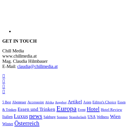
GET IN TOUCH
Chill Media
www.chillmedia.at
Mag. Claudia Hilmbauer
E-Mail:
claudia@chillmedia.at
Artikel
Editor's Choice
Accessoire
Asien
Essen
5 Best
Abenteuer
Afrika
Angebot
Europa
Hotel
Essen und Trinken
Hotel Review
& Trinken
Event
news
Luxus
Wien
Italien
USA
Salzburg
Sommer
Wellness
Strandurlaub
Österreich
Winter