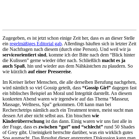
Zugegeben, es ist jetzt schon einige Zeit her, dass es an dieser Stelle
ein
regelmäßiges Editorial gab
. Allerdings häuften sich in letzter Zeit
die Nachfragen nach diesem (durch eine Person). Und weil wir ja
serviceorientiert sind
, komme ich der Bitte nach dem “Blick hinter
die Kulissen” gerne wieder öfter nach. Schließlich
macht es ja
auch Spaß
, hin und wieder aus dem Nähkästchen zu plaudern. So
wie kürzlich
auf einer Pressereise
.
Im Kreiser lieber Menschen, die alle derselben Berufung nachgehen,
wird nämlich so viel Gossip geteilt, dass
“Gossip Girl”
dagegen fast
ein biblisches Beispiel an Moral und Integrität darstellt. An diesem
konkreten Abend waren wir irgendwie auf das Thema “Masseur,
Massage, Wellness, Spa” gekommen. Oft kann man bei
Recherchetrips nämlich auch ein Treatment testen, meist sucht man
dessen Art aber nicht selbst aus. Ein bisschen
wie
Kinderüberrschung
ist das dann. Einig waren wir uns fast alle in
der Frage, dass es
zwischen “gut” und “schlecht”
rund 50 Shades
of Grey gibt. Uneinigkeit herrschte darüber, was ein wirklich gutes
Spa ausmacht. Das Resultat dieser angeregten Diskussion kann man