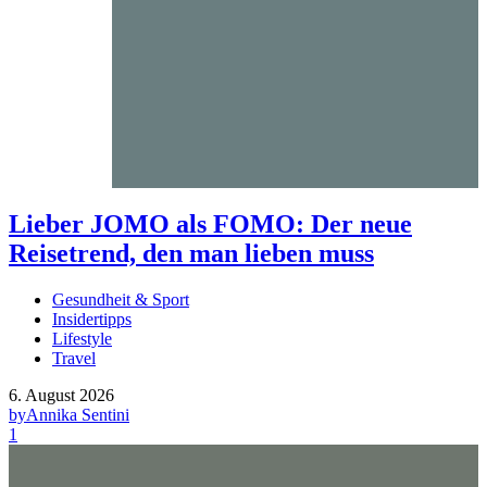
Lieber JOMO als FOMO: Der neue
Reisetrend, den man lieben muss
Gesundheit & Sport
Insidertipps
Lifestyle
Travel
6. August 2026
by
Annika Sentini
1