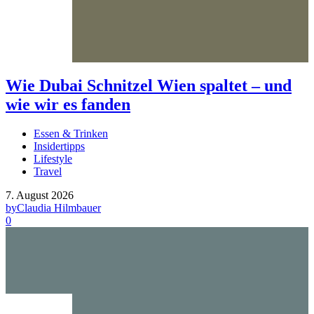
Wie Dubai Schnitzel Wien spaltet – und
wie wir es fanden
Essen & Trinken
Insidertipps
Lifestyle
Travel
7. August 2026
by
Claudia Hilmbauer
0