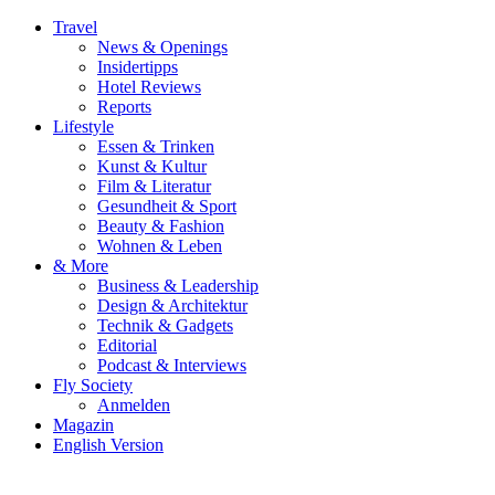
Travel
News & Openings
Insidertipps
Hotel Reviews
Reports
Lifestyle
Essen & Trinken
Kunst & Kultur
Film & Literatur
Gesundheit & Sport
Beauty & Fashion
Wohnen & Leben
& More
Business & Leadership
Design & Architektur
Technik & Gadgets
Editorial
Podcast & Interviews
Fly Society
Anmelden
Magazin
English Version