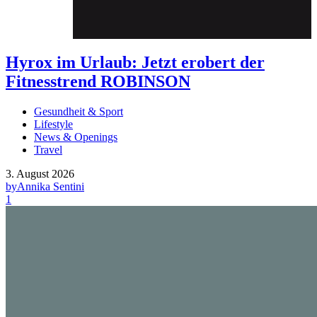
Hyrox im Urlaub: Jetzt erobert der
Fitnesstrend ROBINSON
Gesundheit & Sport
Lifestyle
News & Openings
Travel
3. August 2026
by
Annika Sentini
1