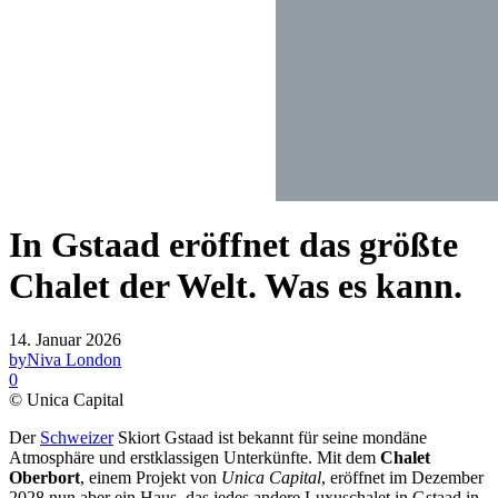
In Gstaad eröffnet das größte
Chalet der Welt. Was es kann.
14. Januar 2026
by
Niva London
0
© Unica Capital
Der
Schweizer
Skiort Gstaad ist bekannt für seine mondäne
Atmosphäre und erstklassigen Unterkünfte. Mit dem
Chalet
Oberbort
, einem Projekt von
Unica Capital
, eröffnet im Dezember
2028 nun aber ein Haus, das jedes andere Luxuschalet in Gstaad in