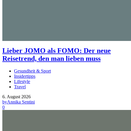
Lieber JOMO als FOMO: Der neue
Reisetrend, den man lieben muss
Gesundheit & Sport
Insidertipps
Lifestyle
Travel
6. August 2026
by
Annika Sentini
0