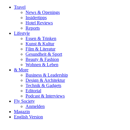
Travel
News & Openings
Insidertipps
Hotel Reviews
Reports
Lifestyle
Essen & Trinken
Kunst & Kultur
Film & Literatur
Gesundheit & Sport
Beauty & Fashion
Wohnen & Leben
& More
Business & Leadership
Design & Architektur
Technik & Gadgets
Editorial
Podcast & Interviews
Fly Society
Anmelden
Magazin
English Version