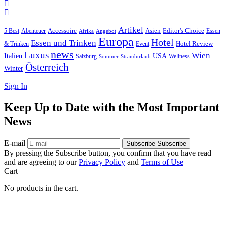
Artikel
Editor's Choice
5 Best
Accessoire
Asien
Essen
Abenteuer
Afrika
Angebot
Europa
Hotel
Essen und Trinken
Hotel Review
& Trinken
Event
news
Luxus
Wien
Italien
USA
Salzburg
Wellness
Sommer
Strandurlaub
Österreich
Winter
Sign In
Keep Up to Date with the Most Important
News
E-mail
Subscribe
Subscribe
By pressing the Subscribe button, you confirm that you have read
and are agreeing to our
Privacy Policy
and
Terms of Use
Cart
No products in the cart.