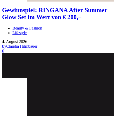
Gewinnspiel: RINGANA After Summer
Glow Set im Wert von € 200,–
Beauty & Fashion
Lifestyle
4. August 2026
by
Claudia Hilmbauer
0