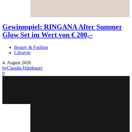
Gewinnspiel: RINGANA After Summer
Glow Set im Wert von € 200,–
Beauty & Fashion
Lifestyle
4. August 2026
by
Claudia Hilmbauer
0