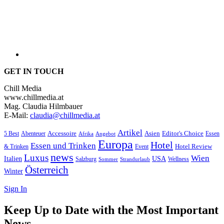
GET IN TOUCH
Chill Media
www.chillmedia.at
Mag. Claudia Hilmbauer
E-Mail:
claudia@chillmedia.at
Artikel
Editor's Choice
5 Best
Accessoire
Asien
Essen
Abenteuer
Afrika
Angebot
Europa
Hotel
Essen und Trinken
Hotel Review
& Trinken
Event
news
Luxus
Wien
Italien
USA
Salzburg
Wellness
Sommer
Strandurlaub
Österreich
Winter
Sign In
Keep Up to Date with the Most Important
News