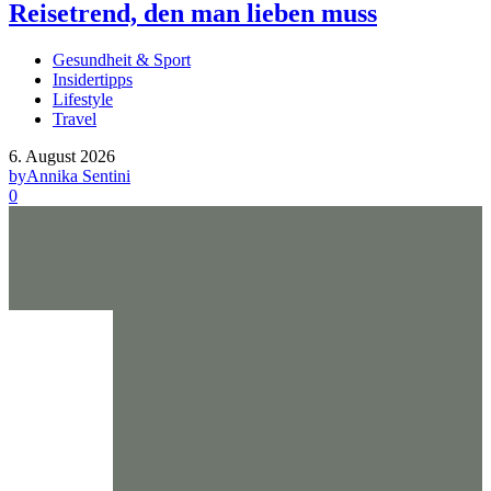
Reisetrend, den man lieben muss
Gesundheit & Sport
Insidertipps
Lifestyle
Travel
6. August 2026
by
Annika Sentini
0