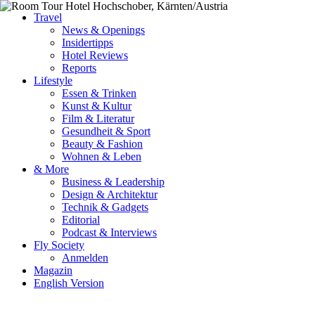
Travel
News & Openings
Insidertipps
Hotel Reviews
Reports
Lifestyle
Essen & Trinken
Kunst & Kultur
Film & Literatur
Gesundheit & Sport
Beauty & Fashion
Wohnen & Leben
& More
Business & Leadership
Design & Architektur
Technik & Gadgets
Editorial
Podcast & Interviews
Fly Society
Anmelden
Magazin
English Version