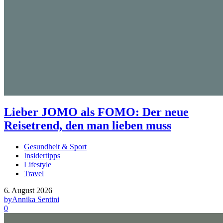
Lieber JOMO als FOMO: Der neue
Reisetrend, den man lieben muss
Gesundheit & Sport
Insidertipps
Lifestyle
Travel
6. August 2026
by
Annika Sentini
0