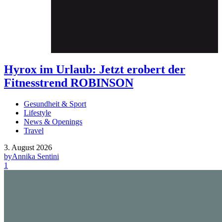
Hyrox im Urlaub: Jetzt erobert der
Fitnesstrend ROBINSON
Gesundheit & Sport
Lifestyle
News & Openings
Travel
3. August 2026
by
Annika Sentini
1