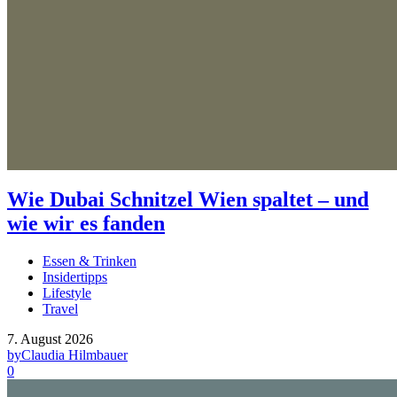
Wie Dubai Schnitzel Wien spaltet – und
wie wir es fanden
Essen & Trinken
Insidertipps
Lifestyle
Travel
7. August 2026
by
Claudia Hilmbauer
0