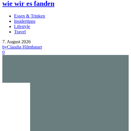
wie wir es fanden
Essen & Trinken
Insidertipps
Lifestyle
Travel
7. August 2026
by
Claudia Hilmbauer
0