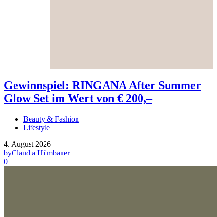
Gewinnspiel: RINGANA After Summer
Glow Set im Wert von € 200,–
Beauty & Fashion
Lifestyle
4. August 2026
by
Claudia Hilmbauer
0