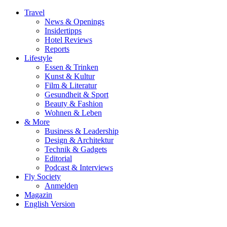
Travel
News & Openings
Insidertipps
Hotel Reviews
Reports
Lifestyle
Essen & Trinken
Kunst & Kultur
Film & Literatur
Gesundheit & Sport
Beauty & Fashion
Wohnen & Leben
& More
Business & Leadership
Design & Architektur
Technik & Gadgets
Editorial
Podcast & Interviews
Fly Society
Anmelden
Magazin
English Version