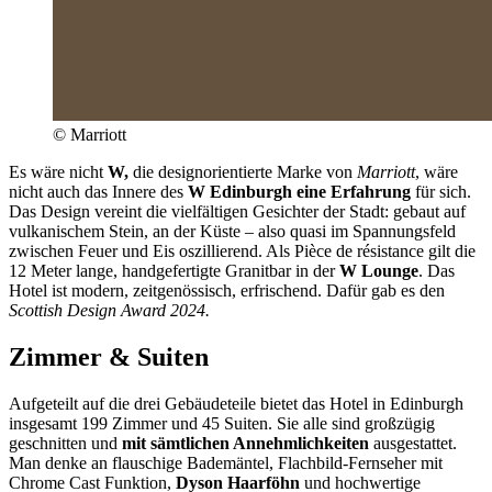
© Marriott
Es wäre nicht
W,
die designorientierte Marke von
Marriott
, wäre
nicht auch das Innere des
W Edinburgh eine Erfahrung
für sich.
Das Design vereint die vielfältigen Gesichter der Stadt: gebaut auf
vulkanischem Stein, an der Küste – also quasi im Spannungsfeld
zwischen Feuer und Eis oszillierend. Als Pièce de résistance gilt die
12 Meter lange, handgefertigte Granitbar in der
W Lounge
. Das
Hotel ist modern, zeitgenössisch, erfrischend. Dafür gab es den
Scottish Design Award 2024.
Zimmer & Suiten
Aufgeteilt auf die drei Gebäudeteile bietet das Hotel in Edinburgh
insgesamt 199 Zimmer und 45 Suiten. Sie alle sind großzügig
geschnitten und
mit sämtlichen Annehmlichkeiten
ausgestattet.
Man denke an flauschige Bademäntel, Flachbild-Fernseher mit
Chrome Cast Funktion,
Dyson Haarföhn
und hochwertige