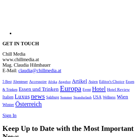
GET IN TOUCH
Chill Media
www.chillmedia.at
Mag. Claudia Hilmbauer
E-Mail:
claudia@chillmedia.at
Artikel
Editor's Choice
5 Best
Accessoire
Asien
Essen
Abenteuer
Afrika
Angebot
Europa
Hotel
Essen und Trinken
Hotel Review
& Trinken
Event
news
Luxus
Wien
Italien
USA
Salzburg
Wellness
Sommer
Strandurlaub
Österreich
Winter
Sign In
Keep Up to Date with the Most Important
News