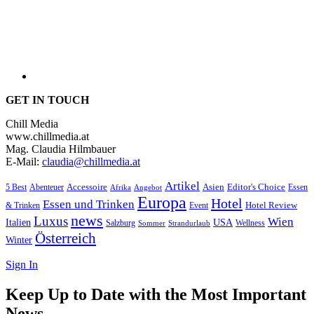
GET IN TOUCH
Chill Media
www.chillmedia.at
Mag. Claudia Hilmbauer
E-Mail:
claudia@chillmedia.at
Artikel
Editor's Choice
5 Best
Accessoire
Asien
Essen
Abenteuer
Afrika
Angebot
Europa
Hotel
Essen und Trinken
Hotel Review
& Trinken
Event
news
Luxus
Wien
Italien
USA
Salzburg
Wellness
Sommer
Strandurlaub
Österreich
Winter
Sign In
Keep Up to Date with the Most Important
News