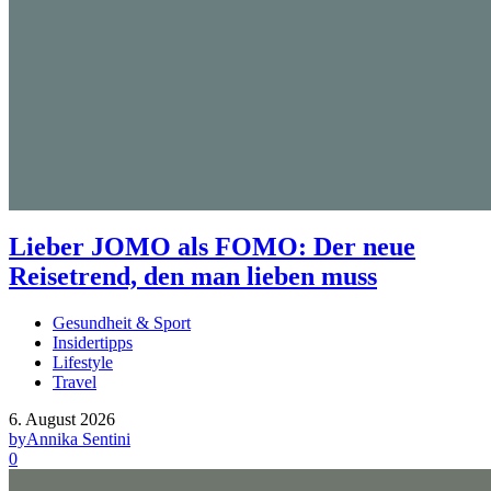
Lieber JOMO als FOMO: Der neue
Reisetrend, den man lieben muss
Gesundheit & Sport
Insidertipps
Lifestyle
Travel
6. August 2026
by
Annika Sentini
0