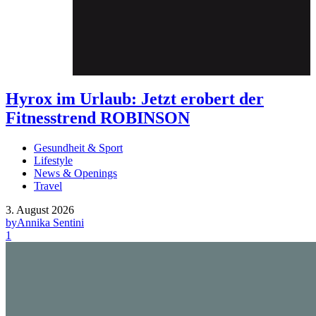
Hyrox im Urlaub: Jetzt erobert der
Fitnesstrend ROBINSON
Gesundheit & Sport
Lifestyle
News & Openings
Travel
3. August 2026
by
Annika Sentini
1