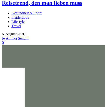
Reisetrend, den man lieben muss
Gesundheit & Sport
Insidertipps
Lifestyle
Travel
6. August 2026
by
Annika Sentini
0