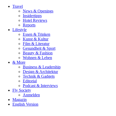
Travel
News & Openings
Insidertipps
Hotel Reviews
Reports
Lifestyle
Essen & Trinken
Kunst & Kultur
Film & Literatur
Gesundheit & Sport
Beauty & Fashion
Wohnen & Leben
& More
Business & Leadership
Design & Architektur
Technik & Gadgets
Editorial
Podcast & Interviews
Fly Society
Anmelden
Magazin
English Version