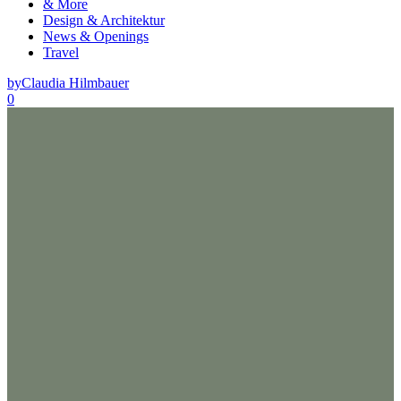
& More
Design & Architektur
News & Openings
Travel
by
Claudia Hilmbauer
0