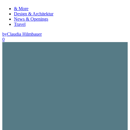
& More
Design & Architektur
News & Openings
Travel
by
Claudia Hilmbauer
0