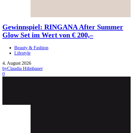
Gewinnspiel: RINGANA After Summer
Glow Set im Wert von € 200,–
Beauty & Fashion
Lifestyle
4. August 2026
by
Claudia Hilmbauer
0