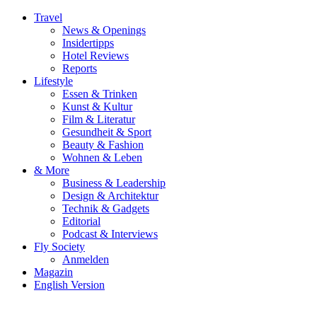
Travel
News & Openings
Insidertipps
Hotel Reviews
Reports
Lifestyle
Essen & Trinken
Kunst & Kultur
Film & Literatur
Gesundheit & Sport
Beauty & Fashion
Wohnen & Leben
& More
Business & Leadership
Design & Architektur
Technik & Gadgets
Editorial
Podcast & Interviews
Fly Society
Anmelden
Magazin
English Version