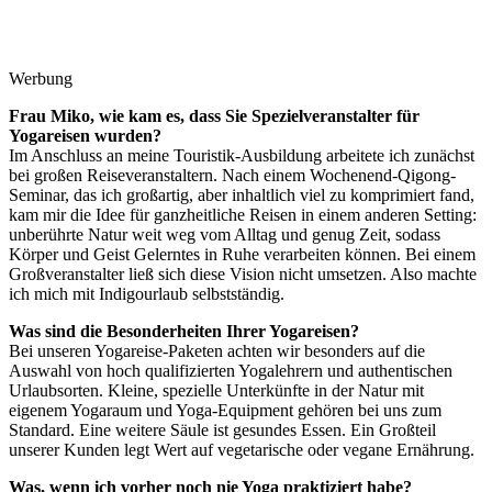
Werbung
Frau Miko, wie kam es, dass Sie Spezielveranstalter für
Yogareisen wurden?
Im Anschluss an meine Touristik-Ausbildung arbeitete ich zunächst
bei großen Reiseveranstaltern. Nach einem Wochenend-Qigong-
Seminar, das ich großartig, aber inhaltlich viel zu komprimiert fand,
kam mir die Idee für ganzheitliche Reisen in einem anderen Setting:
unberührte Natur weit weg vom Alltag und genug Zeit, sodass
Körper und Geist Gelerntes in Ruhe verarbeiten können. Bei einem
Großveranstalter ließ sich diese Vision nicht umsetzen. Also machte
ich mich mit Indigourlaub selbstständig.
Was sind die Besonderheiten Ihrer Yogareisen?
Bei unseren Yogareise-Paketen achten wir besonders auf die
Auswahl von hoch qualifizierten Yogalehrern und authentischen
Urlaubsorten. Kleine, spezielle Unterkünfte in der Natur mit
eigenem Yogaraum und Yoga-Equipment gehören bei uns zum
Standard. Eine weitere Säule ist gesundes Essen. Ein Großteil
unserer Kunden legt Wert auf vegetarische oder vegane Ernährung.
Was, wenn ich vorher noch nie Yoga praktiziert habe?