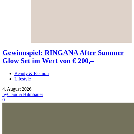
Gewinnspiel: RINGANA After Summer
Glow Set im Wert von € 200,–
Beauty & Fashion
Lifestyle
4. August 2026
by
Claudia Hilmbauer
0