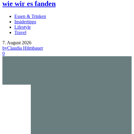
wie wir es fanden
Essen & Trinken
Insidertipps
Lifestyle
Travel
7. August 2026
by
Claudia Hilmbauer
0