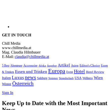
GET IN TOUCH
Chill Media
www.chillmedia.at
Mag. Claudia Hilmbauer
E-Mail:
claudia@chillmedia.at
Artikel
Editor's Choice
5 Best
Accessoire
Asien
Essen
Abenteuer
Afrika
Angebot
Europa
Hotel
Essen und Trinken
Hotel Review
& Trinken
Event
news
Luxus
Wien
Italien
USA
Salzburg
Wellness
Sommer
Strandurlaub
Österreich
Winter
Sign In
Keep Up to Date with the Most Important
News