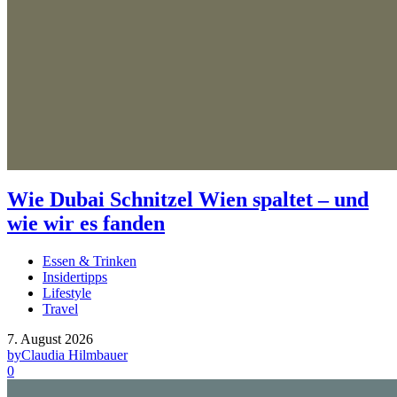
Wie Dubai Schnitzel Wien spaltet – und
wie wir es fanden
Essen & Trinken
Insidertipps
Lifestyle
Travel
7. August 2026
by
Claudia Hilmbauer
0