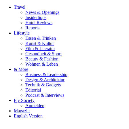
Travel
News & Openings
Insidertipps
Hotel Reviews
Reports
Lifestyle
Essen & Trinken
Kunst & Kultur
Film & Literatur
Gesundheit & Sport
Beauty & Fashion
Wohnen & Leben
& More
Business & Leadership
Design & Architektur
Technik & Gadgets
Editorial
Podcast & Interviews
Fly Society
Anmelden
Magazin
English Version