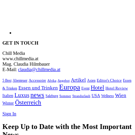
GET IN TOUCH
Chill Media
www.chillmedia.at
Mag. Claudia Hilmbauer
E-Mail:
claudia@chillmedia.at
Artikel
Editor's Choice
Accessoire
Asien
Essen
5 Best
Abenteuer
Afrika
Angebot
Europa
Hotel
Essen und Trinken
Hotel Review
& Trinken
Event
news
Luxus
Wien
Italien
USA
Salzburg
Sommer
Wellness
Strandurlaub
Österreich
Winter
Sign In
Keep Up to Date with the Most Important
News