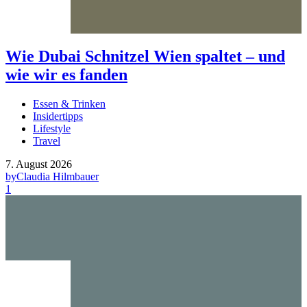
Wie Dubai Schnitzel Wien spaltet – und
wie wir es fanden
Essen & Trinken
Insidertipps
Lifestyle
Travel
7. August 2026
by
Claudia Hilmbauer
1