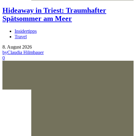
Hideaway in Triest: Traumhafter
Spätsommer am Meer
Insidertipps
Travel
8. August 2026
by
Claudia Hilmbauer
0