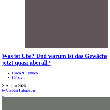
Was ist Ube? Und warum ist das Gewächs
jetzt quasi überall?
Essen & Trinken
Lifestyle
2. August 2026
by
Claudia Hilmbauer
1