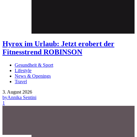
Hyrox im Urlaub: Jetzt erobert der
Fitnesstrend ROBINSON
Gesundheit & Sport
Lifestyle
News & Openings
Travel
3. August 2026
by
Annika Sentini
1