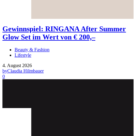
Gewinnspiel: RINGANA After Summer
Glow Set im Wert von € 200,–
Beauty & Fashion
Lifestyle
4. August 2026
by
Claudia Hilmbauer
0