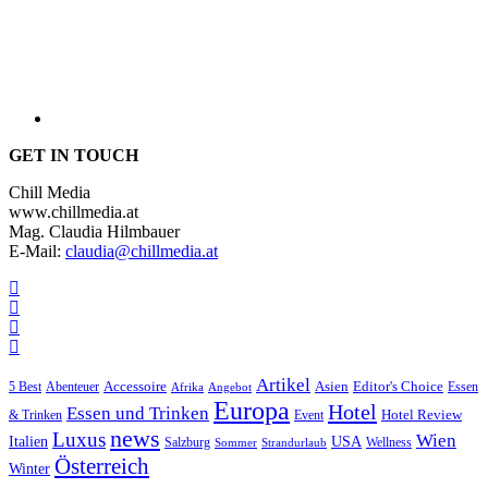
GET IN TOUCH
Chill Media
www.chillmedia.at
Mag. Claudia Hilmbauer
E-Mail:
claudia@chillmedia.at
Artikel
Editor's Choice
5 Best
Accessoire
Asien
Essen
Abenteuer
Afrika
Angebot
Europa
Hotel
Essen und Trinken
Hotel Review
& Trinken
Event
news
Luxus
Wien
Italien
USA
Salzburg
Sommer
Wellness
Strandurlaub
Österreich
Winter