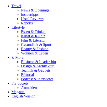
Travel
News & Openings
Insidertipps
Hotel Reviews
Reports
Lifestyle
Essen & Trinken
Kunst & Kultur
Film & Literatur
Gesundheit & Sport
Beauty & Fashion
Wohnen & Leben
& More
Business & Leadership
Design & Architektur
Technik & Gadgets
Editorial
Podcast & Interviews
Fly Society
Anmelden
Magazin
English Version