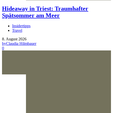
Hideaway in Triest: Traumhafter
Spätsommer am Meer
Insidertipps
Travel
8. August 2026
by
Claudia Hilmbauer
0