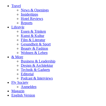
Travel
News & Openings
Insidertipps
Hotel Reviews
Reports
Lifestyle
Essen & Trinken
Kunst & Kultur
Film & Literatur
Gesundheit & Sport
Beauty & Fashion
Wohnen & Leben
& More
Business & Leadership
Design & Architektur
Technik & Gadgets
Editorial
Podcast & Interviews
Fly Society
Anmelden
Magazin
English Version