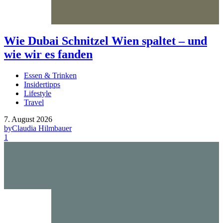
Wie Dubai Schnitzel Wien spaltet – und
wie wir es fanden
Essen & Trinken
Insidertipps
Lifestyle
Travel
7. August 2026
by
Claudia Hilmbauer
1