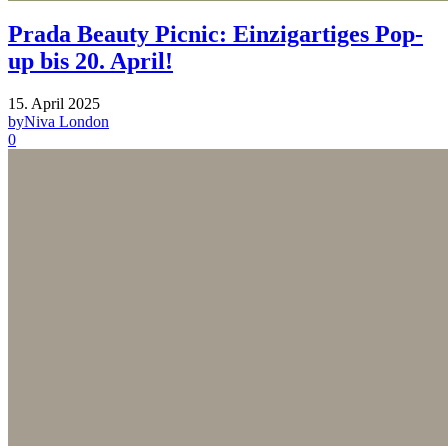
Prada Beauty Picnic: Einzigartiges Pop-
up bis 20. April!
15. April 2025
by
Niva London
0