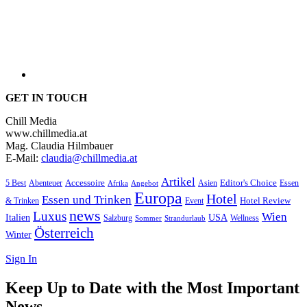
GET IN TOUCH
Chill Media
www.chillmedia.at
Mag. Claudia Hilmbauer
E-Mail:
claudia@chillmedia.at
Artikel
Editor's Choice
Accessoire
Asien
Essen
5 Best
Abenteuer
Afrika
Angebot
Europa
Hotel
Essen und Trinken
Hotel Review
& Trinken
Event
news
Luxus
Wien
Italien
USA
Salzburg
Sommer
Wellness
Strandurlaub
Österreich
Winter
Sign In
Keep Up to Date with the Most Important
News