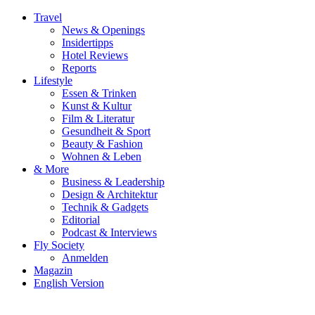
Travel
News & Openings
Insidertipps
Hotel Reviews
Reports
Lifestyle
Essen & Trinken
Kunst & Kultur
Film & Literatur
Gesundheit & Sport
Beauty & Fashion
Wohnen & Leben
& More
Business & Leadership
Design & Architektur
Technik & Gadgets
Editorial
Podcast & Interviews
Fly Society
Anmelden
Magazin
English Version