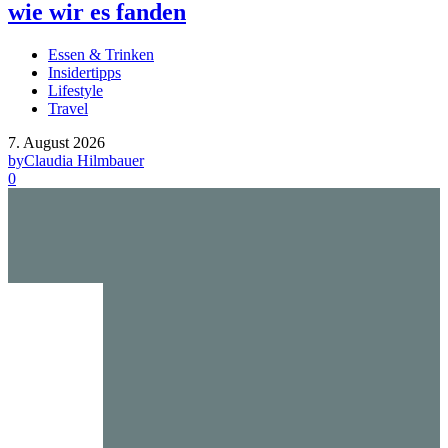
wie wir es fanden
Essen & Trinken
Insidertipps
Lifestyle
Travel
7. August 2026
by
Claudia Hilmbauer
0