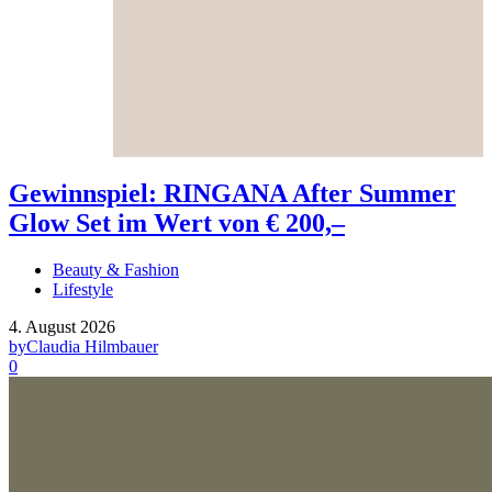
Gewinnspiel: RINGANA After Summer
Glow Set im Wert von € 200,–
Beauty & Fashion
Lifestyle
4. August 2026
by
Claudia Hilmbauer
0