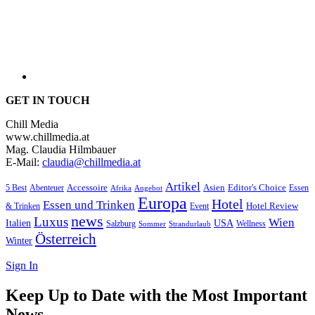
GET IN TOUCH
Chill Media
www.chillmedia.at
Mag. Claudia Hilmbauer
E-Mail:
claudia@chillmedia.at
Artikel
Editor's Choice
5 Best
Accessoire
Asien
Essen
Abenteuer
Afrika
Angebot
Europa
Hotel
Essen und Trinken
Hotel Review
& Trinken
Event
news
Luxus
Wien
Italien
USA
Salzburg
Wellness
Sommer
Strandurlaub
Österreich
Winter
Sign In
Keep Up to Date with the Most Important
News