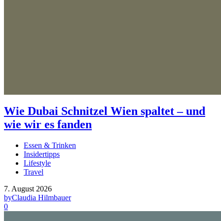
Wie Dubai Schnitzel Wien spaltet – und
wie wir es fanden
Essen & Trinken
Insidertipps
Lifestyle
Travel
7. August 2026
by
Claudia Hilmbauer
0