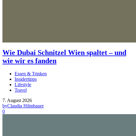
Wie Dubai Schnitzel Wien spaltet – und
wie wir es fanden
Essen & Trinken
Insidertipps
Lifestyle
Travel
7. August 2026
by
Claudia Hilmbauer
0