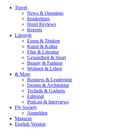
Travel
News & Openings
Insidertipps
Hotel Reviews
Reports
Lifestyle
Essen & Trinken
Kunst & Kultur
Film & Literatur
Gesundheit & Sport
Beauty & Fashion
Wohnen & Leben
& More
Business & Leadership
Design & Architektur
Technik & Gadgets
Editorial
Podcast & Interviews
Fly Society
Anmelden
Magazin
English Version