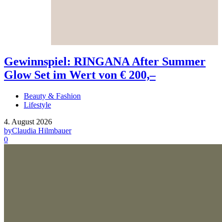
Gewinnspiel: RINGANA After Summer
Glow Set im Wert von € 200,–
Beauty & Fashion
Lifestyle
4. August 2026
by
Claudia Hilmbauer
0