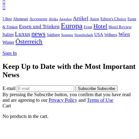
Artikel
Editor's Choice
5 Best
Accessoire
Asien
Essen
Abenteuer
Afrika
Angebot
Europa
Hotel
Essen und Trinken
Hotel Review
& Trinken
Event
news
Luxus
Wien
Italien
USA
Salzburg
Wellness
Sommer
Strandurlaub
Österreich
Winter
Sign In
Keep Up to Date with the Most Important
News
E-mail
Subscribe
Subscribe
By pressing the Subscribe button, you confirm that you have read
and are agreeing to our
Privacy Policy
and
Terms of Use
Cart
No products in the cart.