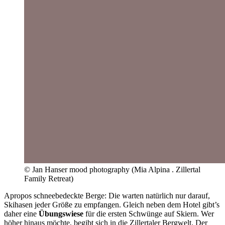
© Jan Hanser mood photography (Mia Alpina . Zillertal
Family Retreat)
Apropos schneebedeckte Berge: Die warten natürlich nur darauf,
Skihasen jeder Größe zu empfangen. Gleich neben dem Hotel gibt’s
daher eine
Übungswiese
für die ersten Schwünge auf Skiern. Wer
höher hinaus möchte, begibt sich in die Zillertaler Bergwelt. Der