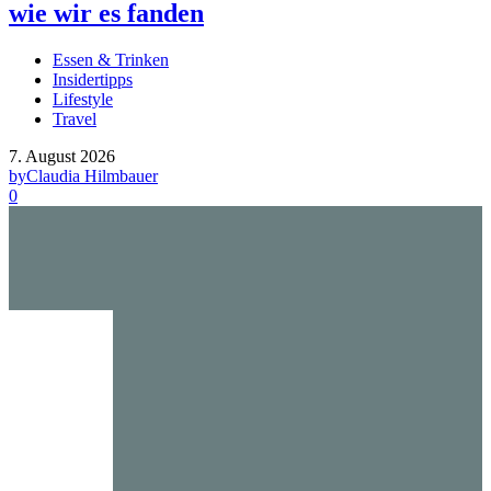
wie wir es fanden
Essen & Trinken
Insidertipps
Lifestyle
Travel
7. August 2026
by
Claudia Hilmbauer
0