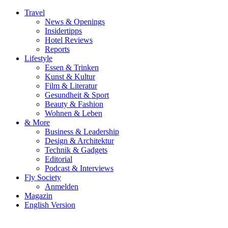
Travel
News & Openings
Insidertipps
Hotel Reviews
Reports
Lifestyle
Essen & Trinken
Kunst & Kultur
Film & Literatur
Gesundheit & Sport
Beauty & Fashion
Wohnen & Leben
& More
Business & Leadership
Design & Architektur
Technik & Gadgets
Editorial
Podcast & Interviews
Fly Society
Anmelden
Magazin
English Version