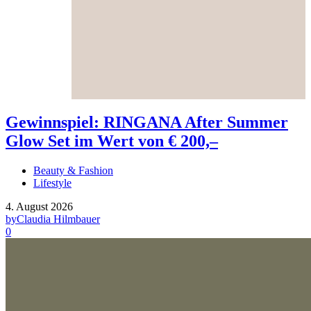
Gewinnspiel: RINGANA After Summer
Glow Set im Wert von € 200,–
Beauty & Fashion
Lifestyle
4. August 2026
by
Claudia Hilmbauer
0