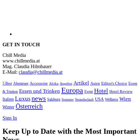
GET IN TOUCH
Chill Media
www.chillmedia.at
Mag. Claudia Hilmbauer
E-Mail:
claudia@chillmedia.at
Artikel
Editor's Choice
5 Best
Accessoire
Asien
Essen
Abenteuer
Afrika
Angebot
Europa
Hotel
Essen und Trinken
Hotel Review
& Trinken
Event
news
Luxus
Wien
Italien
USA
Salzburg
Wellness
Sommer
Strandurlaub
Österreich
Winter
Sign In
Keep Up to Date with the Most Important
News