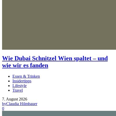
Wie Dubai Schnitzel Wien spaltet – und
wie wir es fanden
Essen & Trinken
Insidertipps
Lifestyle
Travel
7. August 2026
by
Claudia Hilmbauer
0