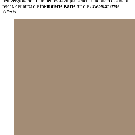
neu vergrößerten Familienpools zu planschen. Und wem das nicht
reicht, der nutzt die
inkludierte Karte
für die
Erlebnistherme
Zillertal
.