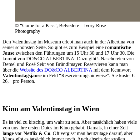
© “Come for a Kiss”, Belvedere – Ivory Rose
Photography
Den Valentinstag im Museum erlebt man auch in der Albertina von
seiner schönsten Seite. So gibt es zum Beispiel eine
romantische
Jause
zwischen den Führungen um 15 Uhr 30 und 17 Uhr 30. Die
kommt von DO&CO ALBERTINA. Dazu gibt’s Naschereien von
Demel und Rosé Sekt von Bründlmayer. Reservieren kann man
über die
Website des DO&CO ALBERTINA
mit dem Kennwort
Valentinstagsjause
im Feld “Reservierungshinweise”. Sie kostet €
26,− pro Person.
Kino am Valentinstag in Wien
Es ist viel zu kitschig, um wahr zu sein. Aber tatsächlich haben viele
von uns ihre ersten Dates im Kino gehabt. Damals, in einer Zeit
lange vor Netflix & Co
. Oft vergisst man heutzutage darauf, aber
Kinos gibt es tatsächlich immer noch. Auch abseits der großen