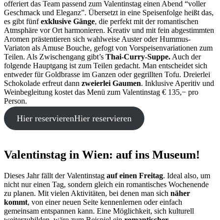
offeriert das Team passend zum Valentinstag einen Abend “voller
Geschmack und Eleganz”. Übersetzt in eine Speisenfolge heißt das,
es gibt fünf
exklusive Gänge
, die perfekt mit der romantischen
Atmsphäre vor Ort harmonieren. Kreativ und mit fein abgestimmten
Aromen prästentieren sich wahlweise Auster oder Hummus-
Variaton als Amuse Bouche, gefogt von Vorspeisenvariationen zum
Teilen. Als Zwischengang gibt’s
Thai-Curry-Suppe.
Auch der
folgende Hauptgang ist zum Teilen gedacht. Man entscheidet sich
entweder für Goldbrasse im Ganzen oder gegrillten Tofu. Dreierlei
Schokolade erfreut dann
zweierlei Gaumen
. Inklusive Aperitiv und
Weinbegleitung kostet das Menü zum Valentinstag € 135,− pro
Person.
Hier reservieren
Hier reservieren
Valentinstag in Wien: auf ins Museum!
Dieses Jahr fällt der Valentinstag
auf einen Freitag
. Ideal also, um
nicht nur einen Tag, sondern gleich ein romantisches Wochenende
zu planen. Mit vielen Aktivitäten, bei denen man sich
näher
kommt
, von einer neuen Seite kennenlernen oder einfach
gemeinsam entspannen kann. Eine Möglichkeit, sich kulturell
weiterzubilden, wäre zum Beispiel ein
romantischer