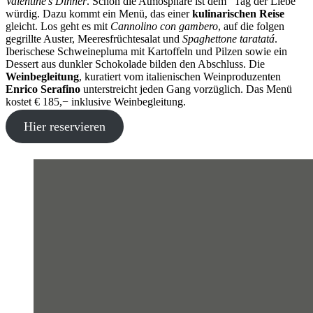
Valentine’s Dinner
. Schon die Atmosphäre ist dem “Tag der Liebe”
würdig. Dazu kommt ein Menü, das einer
kulinarischen Reise
gleicht. Los geht es mit
Cannolino con gambero
, auf die folgen
gegrillte Auster, Meeresfrüchtesalat und
Spaghettone taratatá
.
Iberischese Schweinepluma mit Kartoffeln und Pilzen sowie ein
Dessert aus dunkler Schokolade bilden den Abschluss. Die
Weinbegleitung
, kuratiert vom italienischen Weinproduzenten
Enrico Serafino
unterstreicht jeden Gang vorzüglich. Das Menü
kostet € 185,− inklusive Weinbegleitung.
Hier reservieren