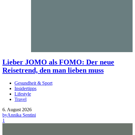
Lieber JOMO als FOMO: Der neue
Reisetrend, den man lieben muss
Gesundheit & Sport
Insidertipps
Lifestyle
Travel
6. August 2026
by
Annika Sentini
1