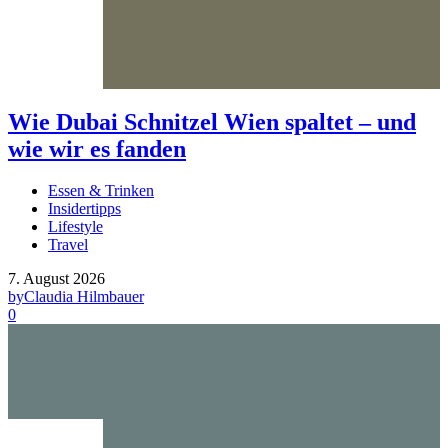
Wie Dubai Schnitzel Wien spaltet – und
wie wir es fanden
Essen & Trinken
Insidertipps
Lifestyle
Travel
7. August 2026
by
Claudia Hilmbauer
0