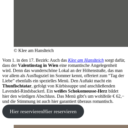
© Klee am Hanslteich
Vom 1. in den 17. Bezirk: Auch das
Klee am Hanslteich
sorgt dafür,
dass der
Valentinstag in Wien
eine romantische Angelegenheit
wird. Denn das wunderschöne Lokal an der Höhenstraße, das man
vor allem als Ausflugsziel im Sommer kennt, offeriert zum “Tag der
Liebe” ebenfalls ein spezielles Menü. Den Auftakt macht ein
Thunfischtatar
, gefolgt von Kürbissuppe und anschließenden
Lavendel-Rindsbackerl. Ein
weißes Schokomousse-Herz
bildet
hier den würdigen Abschluss. Das Menü gibt’s um wohlfeile € 62,−
und die Stimmung ist auch hier garantiert überaus romantisch.
Hier reservieren
Hier reservieren