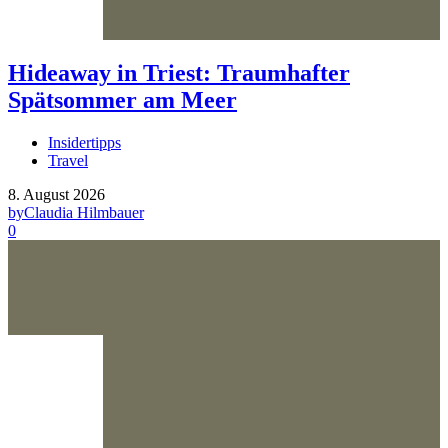
Hideaway in Triest: Traumhafter
Spätsommer am Meer
Insidertipps
Travel
8. August 2026
by
Claudia Hilmbauer
0