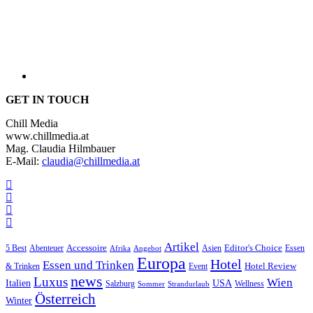
GET IN TOUCH
Chill Media
www.chillmedia.at
Mag. Claudia Hilmbauer
E-Mail:
claudia@chillmedia.at
Artikel
Editor's Choice
Accessoire
Asien
Essen
5 Best
Abenteuer
Afrika
Angebot
Europa
Hotel
Essen und Trinken
Hotel Review
& Trinken
Event
news
Luxus
Wien
Italien
USA
Salzburg
Sommer
Wellness
Strandurlaub
Österreich
Winter