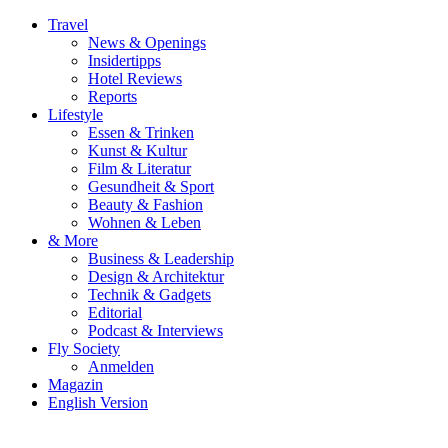
Travel
News & Openings
Insidertipps
Hotel Reviews
Reports
Lifestyle
Essen & Trinken
Kunst & Kultur
Film & Literatur
Gesundheit & Sport
Beauty & Fashion
Wohnen & Leben
& More
Business & Leadership
Design & Architektur
Technik & Gadgets
Editorial
Podcast & Interviews
Fly Society
Anmelden
Magazin
English Version