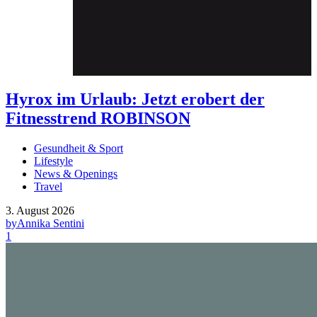
Hyrox im Urlaub: Jetzt erobert der
Fitnesstrend ROBINSON
Gesundheit & Sport
Lifestyle
News & Openings
Travel
3. August 2026
by
Annika Sentini
1