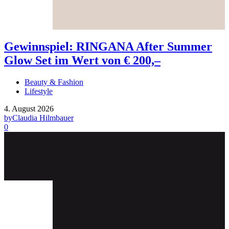
Gewinnspiel: RINGANA After Summer
Glow Set im Wert von € 200,–
Beauty & Fashion
Lifestyle
4. August 2026
by
Claudia Hilmbauer
0