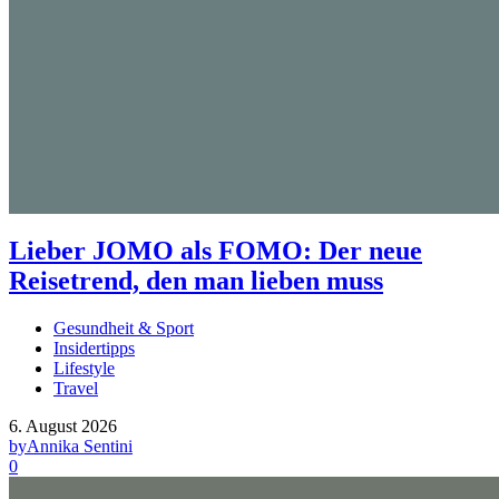
Lieber JOMO als FOMO: Der neue
Reisetrend, den man lieben muss
Gesundheit & Sport
Insidertipps
Lifestyle
Travel
6. August 2026
by
Annika Sentini
0