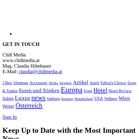
GET IN TOUCH
Chill Media
www.chillmedia.at
Mag. Claudia Hilmbauer
E-Mail:
claudia@chillmedia.at
Artikel
Editor's Choice
5 Best
Accessoire
Asien
Essen
Abenteuer
Afrika
Angebot
Europa
Hotel
Essen und Trinken
Hotel Review
& Trinken
Event
news
Luxus
Wien
Italien
USA
Salzburg
Wellness
Sommer
Strandurlaub
Österreich
Winter
Sign In
Keep Up to Date with the Most Important
News