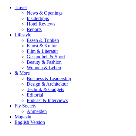
Travel
News & Openings
Insidertipps
Hotel Reviews
Reports
Lifestyle
Essen & Trinken
Kunst & Kultur
Film & Literatur
Gesundheit & Sport
Beauty & Fashion
Wohnen & Leben
& More
Business & Leadership
Design & Architektur
Technik & Gadgets
Editorial
Podcast & Interviews
Fly Society
Anmelden
Magazin
English Version