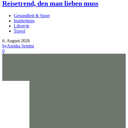
Reisetrend, den man lieben muss
Gesundheit & Sport
Insidertipps
Lifestyle
Travel
6. August 2026
by
Annika Sentini
0