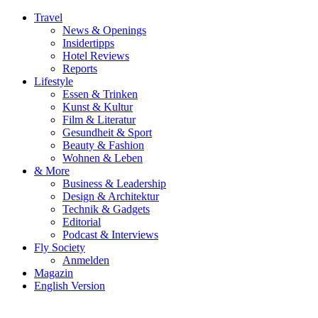
Travel
News & Openings
Insidertipps
Hotel Reviews
Reports
Lifestyle
Essen & Trinken
Kunst & Kultur
Film & Literatur
Gesundheit & Sport
Beauty & Fashion
Wohnen & Leben
& More
Business & Leadership
Design & Architektur
Technik & Gadgets
Editorial
Podcast & Interviews
Fly Society
Anmelden
Magazin
English Version