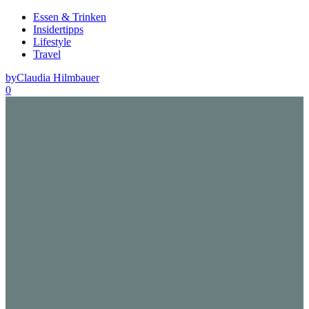
Essen & Trinken
Insidertipps
Lifestyle
Travel
by
Claudia Hilmbauer
0