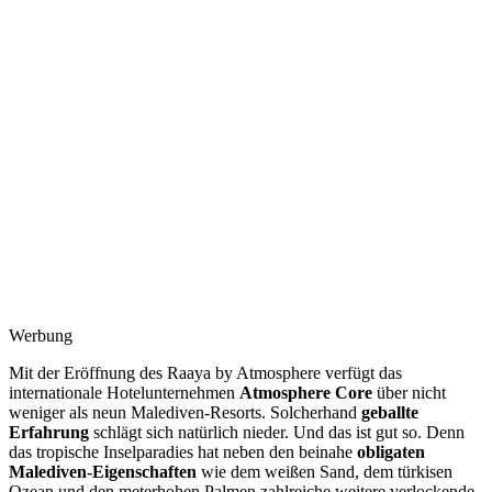
Werbung
Mit der Eröffnung des Raaya by Atmosphere verfügt das
internationale Hotelunternehmen
Atmosphere Core
über nicht
weniger als neun Malediven-Resorts. Solcherhand
geballte
Erfahrung
schlägt sich natürlich nieder. Und das ist gut so. Denn
das tropische Inselparadies hat neben den beinahe
obligaten
Malediven-Eigenschaften
wie dem weißen Sand, dem türkisen
Ozean und den meterhohen Palmen zahlreiche weitere verlockende