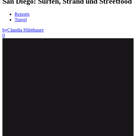
San Diego: Surfen, Strand und Streetfood
Reports
Travel
by
Claudia Hilmbauer
0