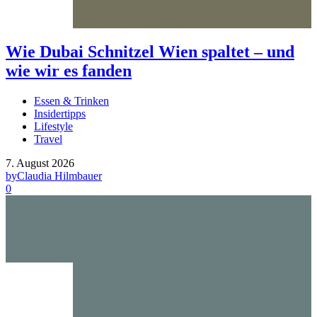
Wie Dubai Schnitzel Wien spaltet – und
wie wir es fanden
Essen & Trinken
Insidertipps
Lifestyle
Travel
7. August 2026
by
Claudia Hilmbauer
0