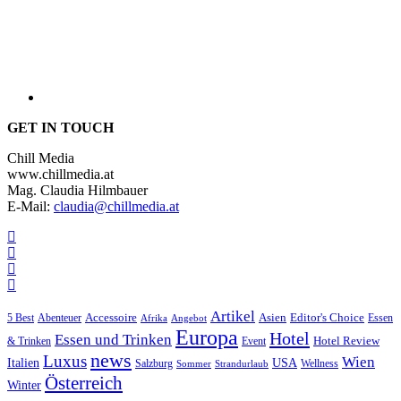
GET IN TOUCH
Chill Media
www.chillmedia.at
Mag. Claudia Hilmbauer
E-Mail:
claudia@chillmedia.at
Artikel
Editor's Choice
5 Best
Accessoire
Asien
Essen
Abenteuer
Afrika
Angebot
Europa
Hotel
Essen und Trinken
Hotel Review
& Trinken
Event
news
Luxus
Wien
Italien
USA
Salzburg
Wellness
Sommer
Strandurlaub
Österreich
Winter