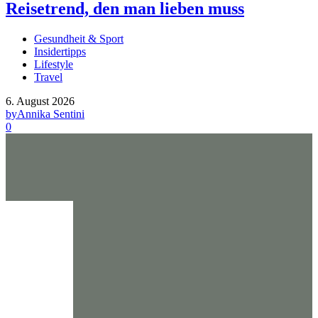
Reisetrend, den man lieben muss
Gesundheit & Sport
Insidertipps
Lifestyle
Travel
6. August 2026
by
Annika Sentini
0