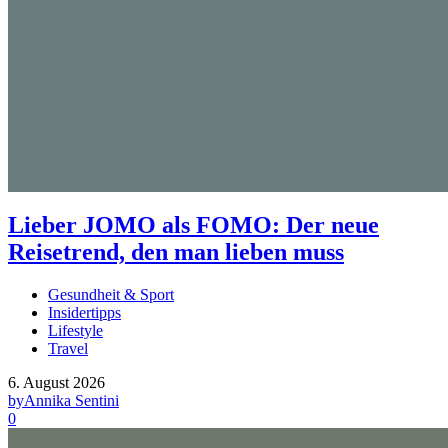
Lieber JOMO als FOMO: Der neue
Reisetrend, den man lieben muss
Gesundheit & Sport
Insidertipps
Lifestyle
Travel
6. August 2026
by
Annika Sentini
0