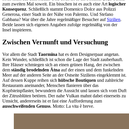
zum zweiten Mal soweit. Ein bisschen ist es auch eine Art
logischer
Konsequenz
. Schließlich stammt Domenico Dolce aus Polizzi
Generosa, einer Stadt in der Nähe von Palermo. Und Stefano
Gabbana? War über die Jahre regelmäßiger Besucher auf
Sizilien
.
Beide lassen sich eigenen Angaben zufolge regelmäßig von der
Insel inspirieren.
Zwischen Vernunft und Versuchung
Vor allem die Stadt
Taormina
hat es dem Designerpaar angetan.
Kein Wunder, schließlich ist schon die Lage der Stadt zauberhauft.
Ihre Häuser schmiegen sich an einen grünen Hang, der zwischen
dem
ständig brodelnden Ätna
auf der einen und dem funkelnden
Meer auf der anderen Seite an der Ostseite Siziliens eingeklemmt ist.
Auf dessen Kuppe reihen sich
hübsche Boutiquen
und zahlreiche
Restaurants aneinander, Menschen flanieren über das
Kopfsteinpflaster, bewundern die Aussicht und lassen sich vom Duft
der Zitrusblüten betören. Der nahe Vulkan mahnt dabei einerseits zu
Umsicht, andererseits ist er fast eine Aufforderung zum
ausschweifenden Genuss
. Motto: La vita è breve.