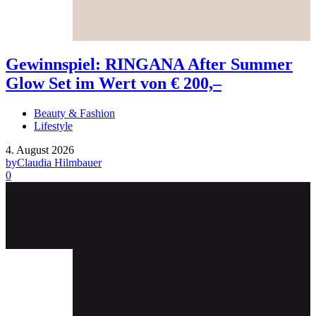
Gewinnspiel: RINGANA After Summer
Glow Set im Wert von € 200,–
Beauty & Fashion
Lifestyle
4. August 2026
by
Claudia Hilmbauer
0