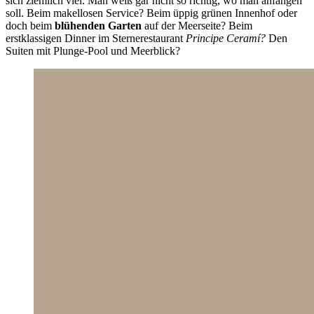
sich ziemlich viel. Man weiß gar nicht so richtig, wo man anfangen
soll. Beim makellosen Service? Beim üppig grünen Innenhof oder
doch beim
blühenden Garten
auf der Meerseite? Beim
erstklassigen Dinner im Sternerestaurant
Principe Ceramí?
Den
Suiten mit Plunge-Pool und Meerblick?