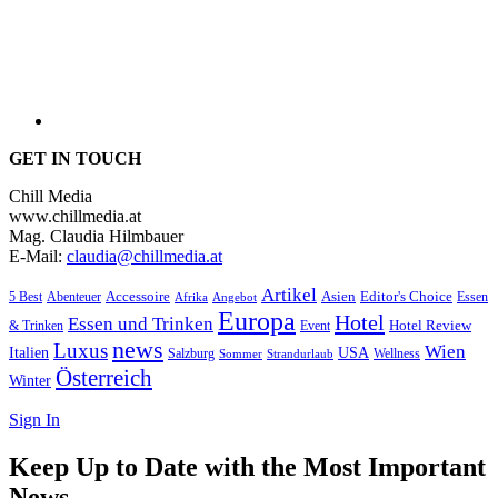
GET IN TOUCH
Chill Media
www.chillmedia.at
Mag. Claudia Hilmbauer
E-Mail:
claudia@chillmedia.at
Artikel
Editor's Choice
5 Best
Accessoire
Asien
Essen
Abenteuer
Afrika
Angebot
Europa
Hotel
Essen und Trinken
Hotel Review
& Trinken
Event
news
Luxus
Wien
Italien
USA
Salzburg
Wellness
Sommer
Strandurlaub
Österreich
Winter
Sign In
Keep Up to Date with the Most Important
News