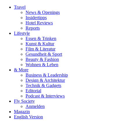
Travel
News & Openings
Insidertipps
Hotel Reviews
Reports
Lifestyle
Essen & Trinken
Kunst & Kultur
Film & Literatur
Gesundheit & Sport
Beauty & Fashion
Wohnen & Leben
& More
Business & Leadership
Design & Architektur
Technik & Gadgets
Editorial
Podcast & Interviews
Fly Society
Anmelden
Magazin
English Version