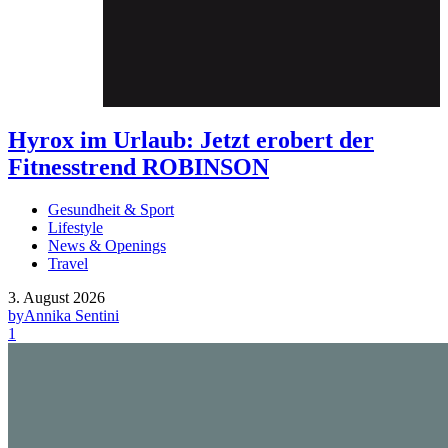
Hyrox im Urlaub: Jetzt erobert der
Fitnesstrend ROBINSON
Gesundheit & Sport
Lifestyle
News & Openings
Travel
3. August 2026
by
Annika Sentini
1