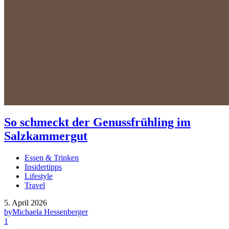
So schmeckt der Genussfrühling im
Salzkammergut
Essen & Trinken
Insidertipps
Lifestyle
Travel
5. April 2026
by
Michaela Hessenberger
1