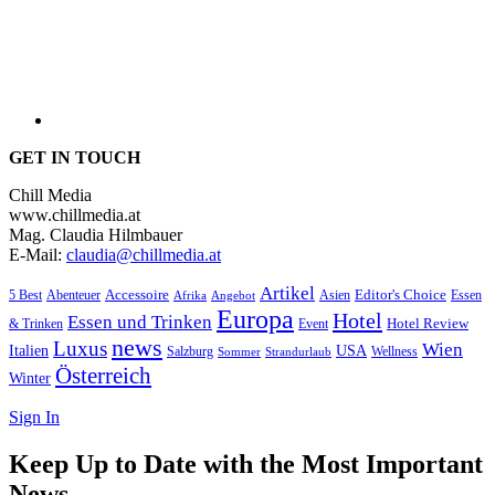
GET IN TOUCH
Chill Media
www.chillmedia.at
Mag. Claudia Hilmbauer
E-Mail:
claudia@chillmedia.at
Artikel
Editor's Choice
Accessoire
Asien
Essen
5 Best
Abenteuer
Afrika
Angebot
Europa
Hotel
Essen und Trinken
Hotel Review
& Trinken
Event
news
Luxus
Wien
Italien
USA
Salzburg
Sommer
Wellness
Strandurlaub
Österreich
Winter
Sign In
Keep Up to Date with the Most Important
News