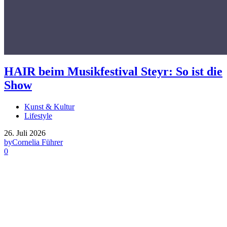
HAIR beim Musikfestival Steyr: So ist die
Show
Kunst & Kultur
Lifestyle
26. Juli 2026
by
Cornelia Führer
0