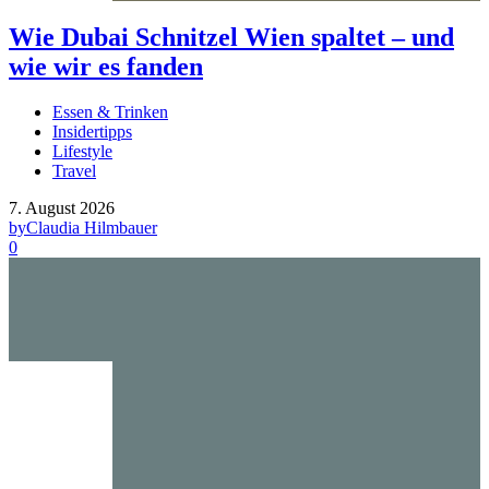
Wie Dubai Schnitzel Wien spaltet – und
wie wir es fanden
Essen & Trinken
Insidertipps
Lifestyle
Travel
7. August 2026
by
Claudia Hilmbauer
0