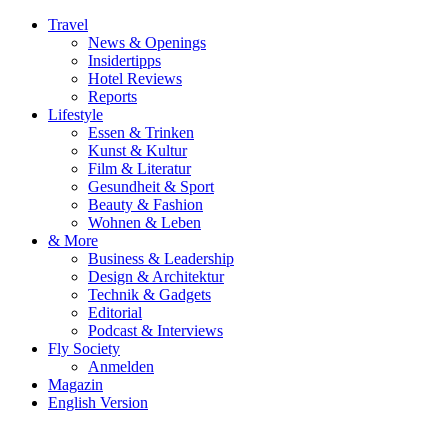
Travel
News & Openings
Insidertipps
Hotel Reviews
Reports
Lifestyle
Essen & Trinken
Kunst & Kultur
Film & Literatur
Gesundheit & Sport
Beauty & Fashion
Wohnen & Leben
& More
Business & Leadership
Design & Architektur
Technik & Gadgets
Editorial
Podcast & Interviews
Fly Society
Anmelden
Magazin
English Version