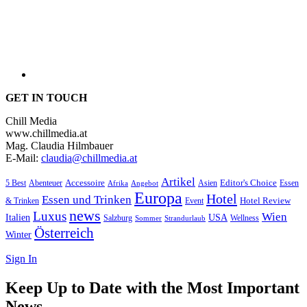
GET IN TOUCH
Chill Media
www.chillmedia.at
Mag. Claudia Hilmbauer
E-Mail:
claudia@chillmedia.at
Artikel
Editor's Choice
Accessoire
Asien
Essen
5 Best
Abenteuer
Afrika
Angebot
Europa
Hotel
Essen und Trinken
Hotel Review
& Trinken
Event
news
Luxus
Wien
Italien
USA
Salzburg
Sommer
Wellness
Strandurlaub
Österreich
Winter
Sign In
Keep Up to Date with the Most Important
News