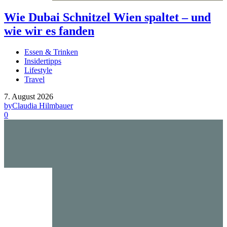
Wie Dubai Schnitzel Wien spaltet – und
wie wir es fanden
Essen & Trinken
Insidertipps
Lifestyle
Travel
7. August 2026
by
Claudia Hilmbauer
0