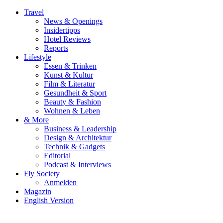
Travel
News & Openings
Insidertipps
Hotel Reviews
Reports
Lifestyle
Essen & Trinken
Kunst & Kultur
Film & Literatur
Gesundheit & Sport
Beauty & Fashion
Wohnen & Leben
& More
Business & Leadership
Design & Architektur
Technik & Gadgets
Editorial
Podcast & Interviews
Fly Society
Anmelden
Magazin
English Version