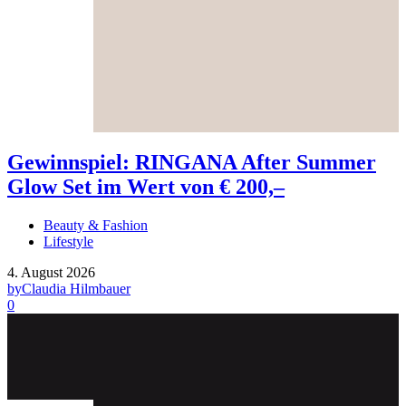
Gewinnspiel: RINGANA After Summer
Glow Set im Wert von € 200,–
Beauty & Fashion
Lifestyle
4. August 2026
by
Claudia Hilmbauer
0