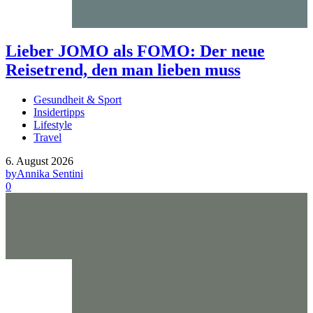
Lieber JOMO als FOMO: Der neue
Reisetrend, den man lieben muss
Gesundheit & Sport
Insidertipps
Lifestyle
Travel
6. August 2026
by
Annika Sentini
0