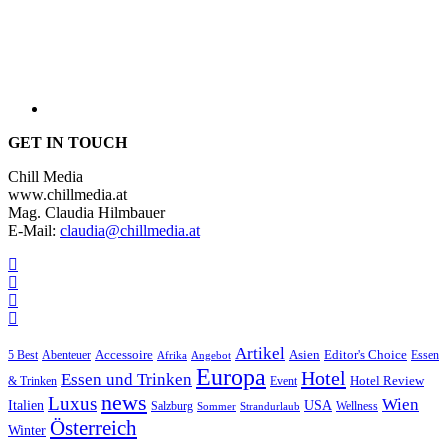
GET IN TOUCH
Chill Media
www.chillmedia.at
Mag. Claudia Hilmbauer
E-Mail:
claudia@chillmedia.at
Artikel
Editor's Choice
5 Best
Accessoire
Asien
Essen
Abenteuer
Afrika
Angebot
Europa
Hotel
Essen und Trinken
Hotel Review
& Trinken
Event
news
Luxus
Wien
Italien
USA
Salzburg
Wellness
Sommer
Strandurlaub
Österreich
Winter