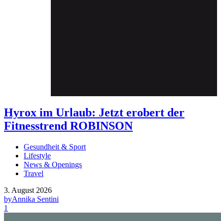
Hyrox im Urlaub: Jetzt erobert der
Fitnesstrend ROBINSON
Gesundheit & Sport
Lifestyle
News & Openings
Travel
3. August 2026
by
Annika Sentini
1