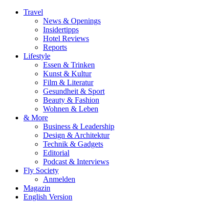
Travel
News & Openings
Insidertipps
Hotel Reviews
Reports
Lifestyle
Essen & Trinken
Kunst & Kultur
Film & Literatur
Gesundheit & Sport
Beauty & Fashion
Wohnen & Leben
& More
Business & Leadership
Design & Architektur
Technik & Gadgets
Editorial
Podcast & Interviews
Fly Society
Anmelden
Magazin
English Version