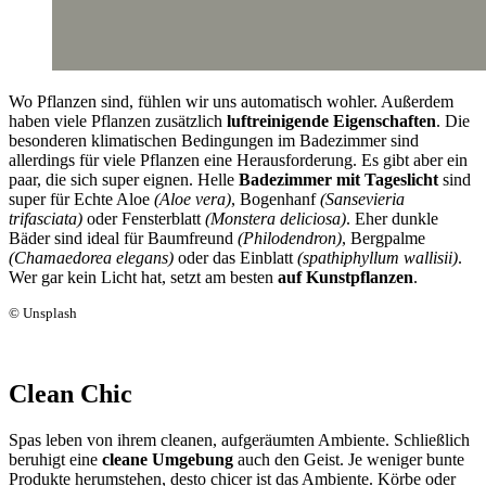
Wo Pflanzen sind, fühlen wir uns automatisch wohler. Außerdem
haben viele Pflanzen zusätzlich
luftreinigende Eigenschaften
. Die
besonderen klimatischen Bedingungen im Badezimmer sind
allerdings für viele Pflanzen eine Herausforderung. Es gibt aber ein
paar, die sich super eignen. Helle
Badezimmer mit Tageslicht
sind
super für Echte Aloe
(Aloe vera)
, Bogenhanf
(Sansevieria
trifasciata)
oder Fensterblatt
(Monstera deliciosa)
. Eher dunkle
Bäder sind ideal für Baumfreund
(Philodendron)
, Bergpalme
(Chamaedorea elegans)
oder das Einblatt
(spathiphyllum wallisii)
.
Wer gar kein Licht hat, setzt am besten
auf Kunstpflanzen
.
© Unsplash
Clean Chic
Spas leben von ihrem cleanen, aufgeräumten Ambiente. Schließlich
beruhigt eine
cleane Umgebung
auch den Geist. Je weniger bunte
Produkte herumstehen, desto chicer ist das Ambiente. Körbe oder