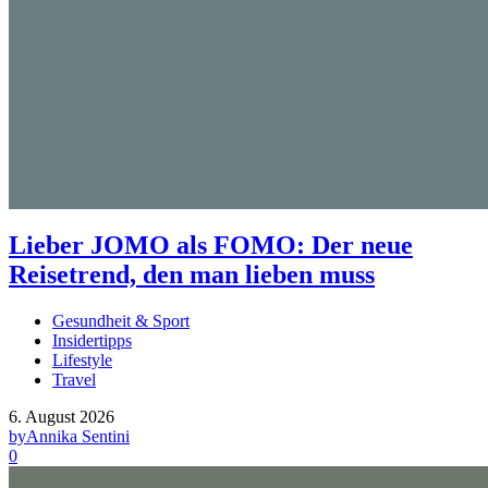
Lieber JOMO als FOMO: Der neue
Reisetrend, den man lieben muss
Gesundheit & Sport
Insidertipps
Lifestyle
Travel
6. August 2026
by
Annika Sentini
0