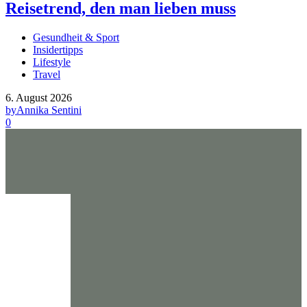
Reisetrend, den man lieben muss
Gesundheit & Sport
Insidertipps
Lifestyle
Travel
6. August 2026
by
Annika Sentini
0