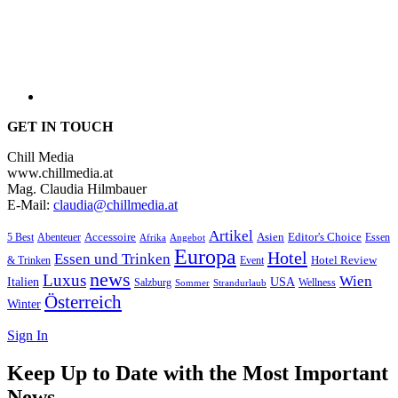
GET IN TOUCH
Chill Media
www.chillmedia.at
Mag. Claudia Hilmbauer
E-Mail:
claudia@chillmedia.at
Artikel
Editor's Choice
5 Best
Accessoire
Asien
Essen
Abenteuer
Afrika
Angebot
Europa
Hotel
Essen und Trinken
Hotel Review
& Trinken
Event
news
Luxus
Wien
Italien
USA
Salzburg
Wellness
Sommer
Strandurlaub
Österreich
Winter
Sign In
Keep Up to Date with the Most Important
News