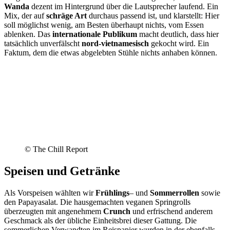
Wanda
dezent im Hintergrund über die Lautsprecher laufend. Ein
Mix, der auf
schräge Art
durchaus passend ist, und klarstellt: Hier
soll möglichst wenig, am Besten überhaupt nichts, vom Essen
ablenken. Das
internationale Publikum
macht deutlich, dass hier
tatsächlich unverfälscht
nord-vietnamesisch
gekocht wird. Ein
Faktum, dem die etwas abgelebten Stühle nichts anhaben können.
© The Chill Report
Speisen und Getränke
Als Vorspeisen wählten wir
Frühlings
– und
Sommerrollen
sowie
den Papayasalat. Die hausgemachten veganen Springrolls
überzeugten mit angenehmem
Crunch
und erfrischend anderem
Geschmack als der übliche Einheitsbrei dieser Gattung. Die
sommerlichen Verwandten im Reispapier wurden in der ebenfalls