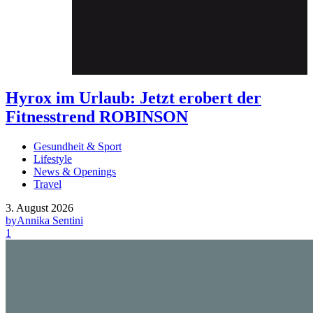
Hyrox im Urlaub: Jetzt erobert der
Fitnesstrend ROBINSON
Gesundheit & Sport
Lifestyle
News & Openings
Travel
3. August 2026
by
Annika Sentini
1