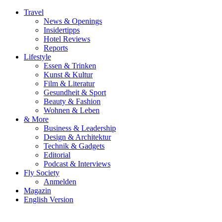
Travel
News & Openings
Insidertipps
Hotel Reviews
Reports
Lifestyle
Essen & Trinken
Kunst & Kultur
Film & Literatur
Gesundheit & Sport
Beauty & Fashion
Wohnen & Leben
& More
Business & Leadership
Design & Architektur
Technik & Gadgets
Editorial
Podcast & Interviews
Fly Society
Anmelden
Magazin
English Version