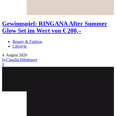
Gewinnspiel: RINGANA After Summer
Glow Set im Wert von € 200,–
Beauty & Fashion
Lifestyle
4. August 2026
by
Claudia Hilmbauer
0