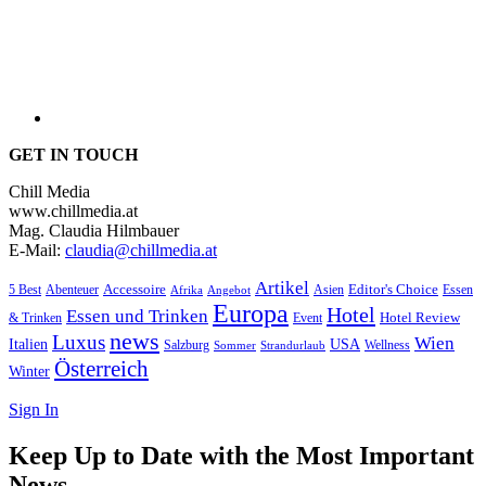
GET IN TOUCH
Chill Media
www.chillmedia.at
Mag. Claudia Hilmbauer
E-Mail:
claudia@chillmedia.at
Artikel
Editor's Choice
Accessoire
Asien
Essen
5 Best
Abenteuer
Afrika
Angebot
Europa
Hotel
Essen und Trinken
Hotel Review
& Trinken
Event
news
Luxus
Wien
Italien
USA
Salzburg
Sommer
Wellness
Strandurlaub
Österreich
Winter
Sign In
Keep Up to Date with the Most Important
News