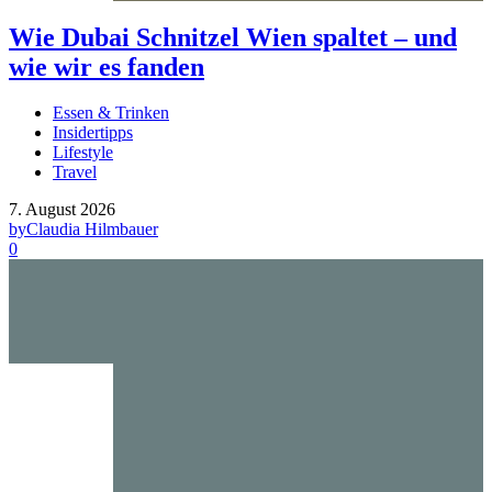
Wie Dubai Schnitzel Wien spaltet – und
wie wir es fanden
Essen & Trinken
Insidertipps
Lifestyle
Travel
7. August 2026
by
Claudia Hilmbauer
0