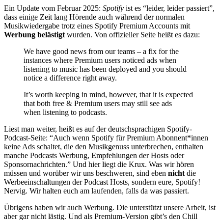
Ein Update vom Februar 2025:
Spotify
ist es “leider, leider passiert”,
dass einige Zeit lang Hörende auch während der normalen
Musikwiedergabe trotz eines Spotify Premium Accounts mit
Werbung belästigt
wurden. Von offizieller Seite heißt es dazu:
We have good news from our teams – a fix for the
instances where Premium users noticed ads when
listening to music has been deployed and you should
notice a difference right away.
It’s worth keeping in mind, however, that it is expected
that both free & Premium users may still see ads
when listening to podcasts.
Liest man weiter, heißt es auf der deutschsprachigen Spotify-
Podcast-Seite: “Auch wenn Spotify für Premium Abonnent*innen
keine Ads schaltet, die den Musikgenuss unterbrechen, enthalten
manche Podcasts Werbung, Empfehlungen der Hosts oder
Sponsornachrichten.” Und hier liegt die Krux. Was wir hören
müssen und worüber wir uns beschweren, sind eben
nicht
die
Werbeeinschaltungen der Podcast Hosts, sondern eure, Spotify!
Nervig. Wir halten euch am laufenden, falls da was passiert.
Übrigens haben wir auch Werbung. Die unterstützt unsere Arbeit, ist
aber gar nicht lästig. Und als Premium-Version gibt’s den Chill