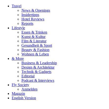
Travel
News & Openings
Insidertipps
Hotel Reviews
Reports
Lifestyle
Essen & Trinken
Kunst & Kultur
Film & Literatur
Gesundheit & Sport
Beauty & Fashion
Wohnen & Leben
& More
Business & Leadership
Design & Architektur
Technik & Gadgets
Editorial
Podcast & Interviews
Fly Society
Anmelden
Magazin
English Version