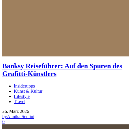
Banksy Reiseführer: Auf den Spuren des
Grafitti-Künstlers
Insidertipps
Kunst & Kultur
Lifestyle
Travel
26. März 2026
by
Annika Sentini
0