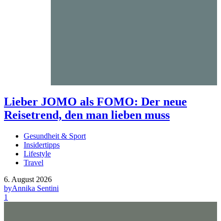
Lieber JOMO als FOMO: Der neue
Reisetrend, den man lieben muss
Gesundheit & Sport
Insidertipps
Lifestyle
Travel
6. August 2026
by
Annika Sentini
1