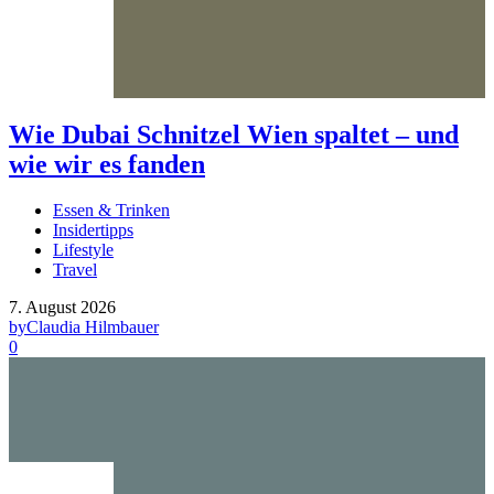
Wie Dubai Schnitzel Wien spaltet – und
wie wir es fanden
Essen & Trinken
Insidertipps
Lifestyle
Travel
7. August 2026
by
Claudia Hilmbauer
0