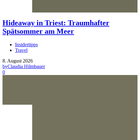
Hideaway in Triest: Traumhafter
Spätsommer am Meer
Insidertipps
Travel
8. August 2026
by
Claudia Hilmbauer
0