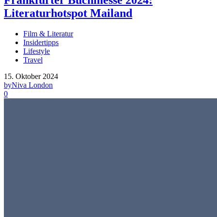
Literaturhotspot Mailand
Film & Literatur
Insidertipps
Lifestyle
Travel
15. Oktober 2024
by
Niva London
0