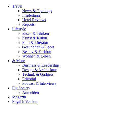
Travel
News & Openings
Insidertipps
Hotel Reviews
Reports
Lifestyle
Essen & Trinken
Kunst & Kultur
Film & Literatur
Gesundheit & Sport
Beauty & Fashion
Wohnen & Leben
& More
Business & Leadership
Design & Architektur
Technik & Gadgets
Editorial
Podcast & Interviews
Fly Society
Anmelden
Magazin
English Version