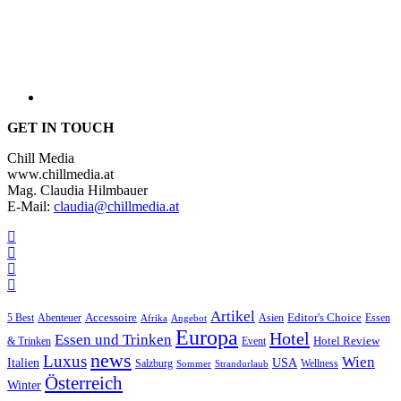
GET IN TOUCH
Chill Media
www.chillmedia.at
Mag. Claudia Hilmbauer
E-Mail:
claudia@chillmedia.at
Artikel
Editor's Choice
Accessoire
Asien
Essen
5 Best
Abenteuer
Afrika
Angebot
Europa
Hotel
Essen und Trinken
Hotel Review
& Trinken
Event
news
Luxus
Wien
Italien
USA
Salzburg
Sommer
Wellness
Strandurlaub
Österreich
Winter