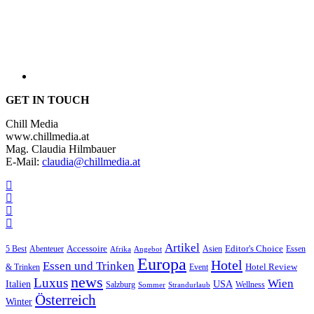
GET IN TOUCH
Chill Media
www.chillmedia.at
Mag. Claudia Hilmbauer
E-Mail:
claudia@chillmedia.at
Artikel
Editor's Choice
Accessoire
Asien
Essen
5 Best
Abenteuer
Afrika
Angebot
Europa
Hotel
Essen und Trinken
Hotel Review
& Trinken
Event
news
Luxus
Wien
Italien
USA
Salzburg
Sommer
Wellness
Strandurlaub
Österreich
Winter