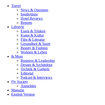
Travel
News & Openings
Insidertipps
Hotel Reviews
Reports
Lifestyle
Essen & Trinken
Kunst & Kultur
Film & Literatur
Gesundheit & Sport
Beauty & Fashion
Wohnen & Leben
& More
Business & Leadership
Design & Architektur
Technik & Gadgets
Editorial
Podcast & Interviews
Fly Society
Anmelden
Magazin
English Version