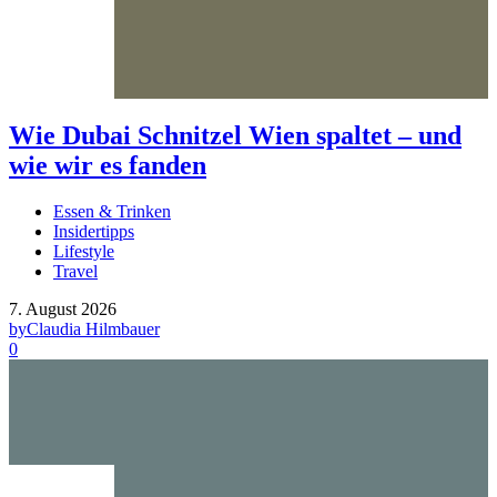
Wie Dubai Schnitzel Wien spaltet – und
wie wir es fanden
Essen & Trinken
Insidertipps
Lifestyle
Travel
7. August 2026
by
Claudia Hilmbauer
0