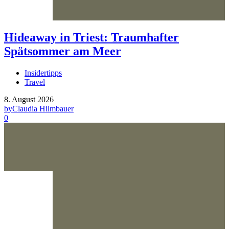
Hideaway in Triest: Traumhafter
Spätsommer am Meer
Insidertipps
Travel
8. August 2026
by
Claudia Hilmbauer
0