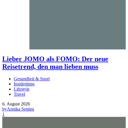
Lieber JOMO als FOMO: Der neue
Reisetrend, den man lieben muss
Gesundheit & Sport
Insidertipps
Lifestyle
Travel
6. August 2026
by
Annika Sentini
1