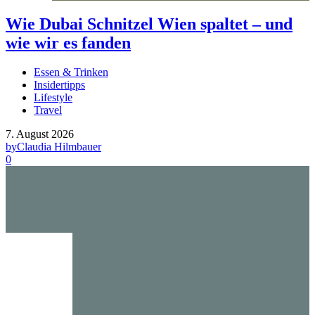
Wie Dubai Schnitzel Wien spaltet – und
wie wir es fanden
Essen & Trinken
Insidertipps
Lifestyle
Travel
7. August 2026
by
Claudia Hilmbauer
0