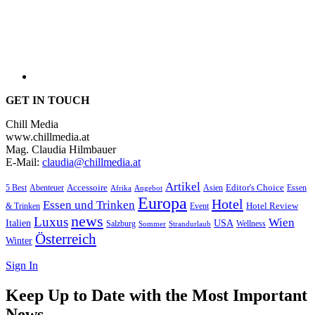
GET IN TOUCH
Chill Media
www.chillmedia.at
Mag. Claudia Hilmbauer
E-Mail:
claudia@chillmedia.at
Artikel
Editor's Choice
Accessoire
Asien
Essen
5 Best
Abenteuer
Afrika
Angebot
Europa
Hotel
Essen und Trinken
Hotel Review
& Trinken
Event
news
Luxus
Wien
Italien
USA
Salzburg
Sommer
Wellness
Strandurlaub
Österreich
Winter
Sign In
Keep Up to Date with the Most Important
News