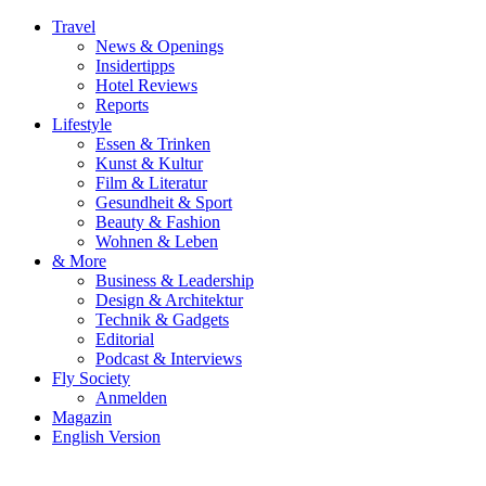
Travel
News & Openings
Insidertipps
Hotel Reviews
Reports
Lifestyle
Essen & Trinken
Kunst & Kultur
Film & Literatur
Gesundheit & Sport
Beauty & Fashion
Wohnen & Leben
& More
Business & Leadership
Design & Architektur
Technik & Gadgets
Editorial
Podcast & Interviews
Fly Society
Anmelden
Magazin
English Version