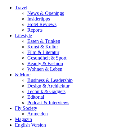
Travel
News & Openings
Insidertipps
Hotel Reviews
Reports
Lifestyle
Essen & Trinken
Kunst & Kultur
Film & Literatur
Gesundheit & Sport
Beauty & Fashion
Wohnen & Leben
& More
Business & Leadership
Design & Architektur
Technik & Gadgets
Editorial
Podcast & Interviews
Fly Society
Anmelden
Magazin
English Version