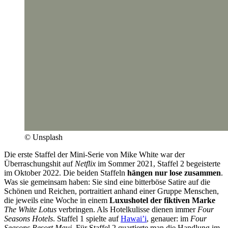
© Unsplash
Die erste Staffel der Mini-Serie von Mike White war der
Überraschungshit auf
Netflix
im Sommer 2021, Staffel 2 begeisterte
im Oktober 2022. Die beiden Staffeln
hängen nur lose zusammen
.
Was sie gemeinsam haben: Sie sind eine bitterböse Satire auf die
Schönen und Reichen, portraitiert anhand einer Gruppe Menschen,
die jeweils eine Woche in einem
Luxushotel der fiktiven Marke
The White Lotus
verbringen. Als Hotelkulisse dienen immer
Four
Seasons Hotels
. Staffel 1 spielte auf
Hawai’i
, genauer: im
Four
Seasons Resort Maui
. Für Staffel 2 quartierte man die Handlung im