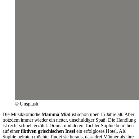
© Unsplash
Die Musikkomödie
Mamma Mia!
ist schon über 15 Jahre alt. Aber
trotzdem immer wieder ein netter, unschuldiger Spaß. Die Handlung
ist recht schnell erzählt: Donna und deren Tochter Sophie betreiben
auf einer
fiktiven griechischen Insel
ein erfolgloses Hotel. Als
Sophie heiraten möchte, findet sie heraus, dass drei Männer als ihre