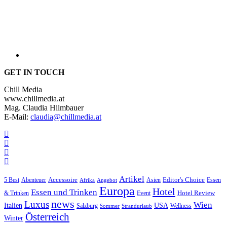
GET IN TOUCH
Chill Media
www.chillmedia.at
Mag. Claudia Hilmbauer
E-Mail:
claudia@chillmedia.at
Artikel
Editor's Choice
Accessoire
Asien
Essen
5 Best
Abenteuer
Afrika
Angebot
Europa
Hotel
Essen und Trinken
Hotel Review
& Trinken
Event
news
Luxus
Wien
Italien
USA
Salzburg
Sommer
Wellness
Strandurlaub
Österreich
Winter