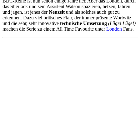
BBC-Reihe ist nun schon einige Jahre her. Aber das London, durch
das Sherlock und sein Assistent Watson spazieren, hetzen, fahren
und jagen, ist jenes der
Neuzeit
und als solches auch gut zu
erkennen. Dazu viel britisches Flair, der immer präsente Wortwitz
und die sehr, sehr innovative
technische Umsetzung
(Lüge! Lüge!)
machen die Serie zu einem All Time Favourite unter
London
Fans.