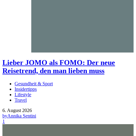
Lieber JOMO als FOMO: Der neue
Reisetrend, den man lieben muss
Gesundheit & Sport
Insidertipps
Lifestyle
Travel
6. August 2026
by
Annika Sentini
1