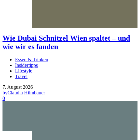
Wie Dubai Schnitzel Wien spaltet – und
wie wir es fanden
Essen & Trinken
Insidertipps
Lifestyle
Travel
7. August 2026
by
Claudia Hilmbauer
0