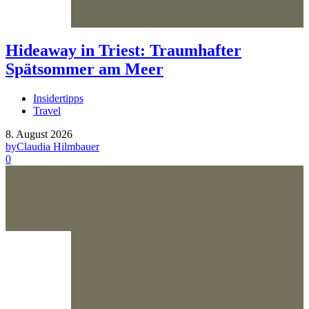
Hideaway in Triest: Traumhafter
Spätsommer am Meer
Insidertipps
Travel
8. August 2026
by
Claudia Hilmbauer
0