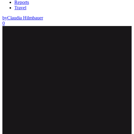
Reports
Travel
by
Claudia Hilmbauer
0