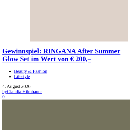
Gewinnspiel: RINGANA After Summer
Glow Set im Wert von € 200,–
Beauty & Fashion
Lifestyle
4. August 2026
by
Claudia Hilmbauer
0