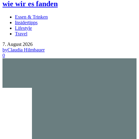
wie wir es fanden
Essen & Trinken
Insidertipps
Lifestyle
Travel
7. August 2026
by
Claudia Hilmbauer
0