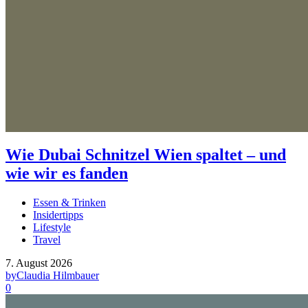
Wie Dubai Schnitzel Wien spaltet – und
wie wir es fanden
Essen & Trinken
Insidertipps
Lifestyle
Travel
7. August 2026
by
Claudia Hilmbauer
0