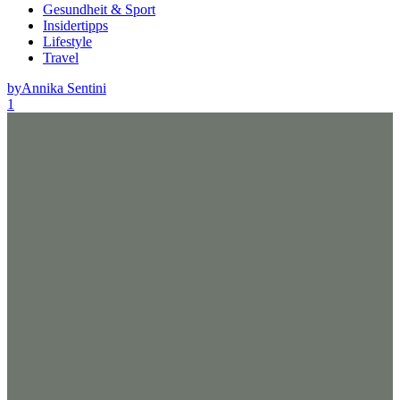
Gesundheit & Sport
Insidertipps
Lifestyle
Travel
by
Annika Sentini
1