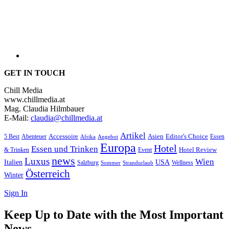
GET IN TOUCH
Chill Media
www.chillmedia.at
Mag. Claudia Hilmbauer
E-Mail:
claudia@chillmedia.at
Artikel
Editor's Choice
5 Best
Accessoire
Asien
Essen
Abenteuer
Afrika
Angebot
Europa
Hotel
Essen und Trinken
Hotel Review
& Trinken
Event
news
Luxus
Wien
Italien
USA
Salzburg
Wellness
Sommer
Strandurlaub
Österreich
Winter
Sign In
Keep Up to Date with the Most Important
News