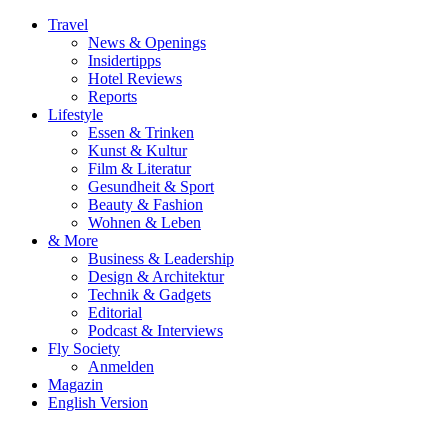
Travel
News & Openings
Insidertipps
Hotel Reviews
Reports
Lifestyle
Essen & Trinken
Kunst & Kultur
Film & Literatur
Gesundheit & Sport
Beauty & Fashion
Wohnen & Leben
& More
Business & Leadership
Design & Architektur
Technik & Gadgets
Editorial
Podcast & Interviews
Fly Society
Anmelden
Magazin
English Version