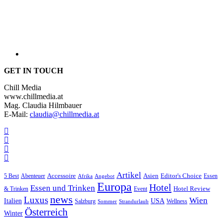
GET IN TOUCH
Chill Media
www.chillmedia.at
Mag. Claudia Hilmbauer
E-Mail:
claudia@chillmedia.at
Artikel
Editor's Choice
5 Best
Accessoire
Asien
Essen
Abenteuer
Afrika
Angebot
Europa
Hotel
Essen und Trinken
Hotel Review
& Trinken
Event
news
Luxus
Wien
Italien
USA
Salzburg
Wellness
Sommer
Strandurlaub
Österreich
Winter