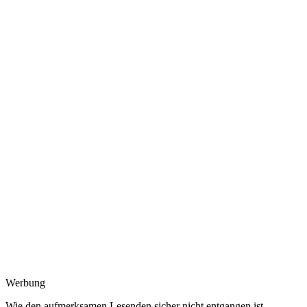
Werbung
Wie den aufmerksamen Lesenden sicher nicht entgangen ist,