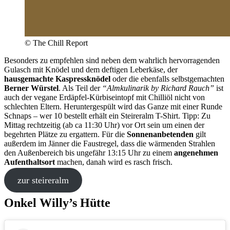
© The Chill Report
Besonders zu empfehlen sind neben dem wahrlich hervorragenden
Gulasch mit Knödel und dem deftigen Leberkäse, der
hausgemachte Kaspressknödel
oder die ebenfalls selbstgemachten
Berner Würstel
. Als Teil der
“Almkulinarik by Richard Rauch”
ist
auch der vegane Erdäpfel-Kürbiseintopf mit Chilliöl nicht von
schlechten Eltern. Heruntergespült wird das Ganze mit einer Runde
Schnaps – wer 10 bestellt erhält ein Steireralm T-Shirt. Tipp: Zu
Mittag rechtzeitig (ab ca 11:30 Uhr) vor Ort sein um einen der
begehrten Plätze zu ergattern. Für die
Sonnenanbetenden
gilt
außerdem im Jänner die Faustregel, dass die wärmenden Strahlen
den Außenbereich bis ungefähr 13:15 Uhr zu einem
angenehmen
Aufenthaltsort
machen, danah wird es rasch frisch.
zur steireralm
Onkel Willy’s Hütte