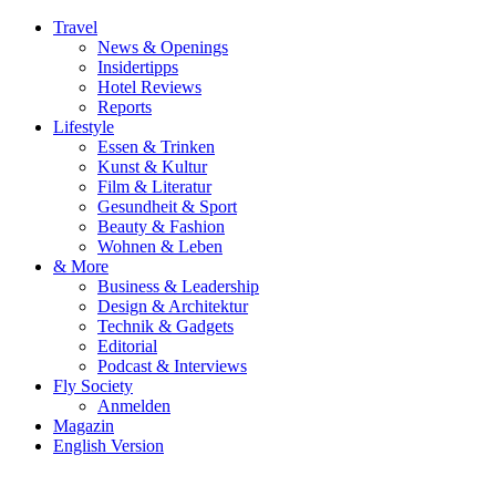
Travel
News & Openings
Insidertipps
Hotel Reviews
Reports
Lifestyle
Essen & Trinken
Kunst & Kultur
Film & Literatur
Gesundheit & Sport
Beauty & Fashion
Wohnen & Leben
& More
Business & Leadership
Design & Architektur
Technik & Gadgets
Editorial
Podcast & Interviews
Fly Society
Anmelden
Magazin
English Version