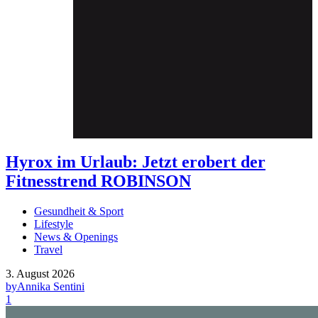
Hyrox im Urlaub: Jetzt erobert der
Fitnesstrend ROBINSON
Gesundheit & Sport
Lifestyle
News & Openings
Travel
3. August 2026
by
Annika Sentini
1