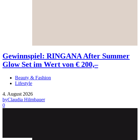
Gewinnspiel: RINGANA After Summer
Glow Set im Wert von € 200,–
Beauty & Fashion
Lifestyle
4. August 2026
by
Claudia Hilmbauer
0