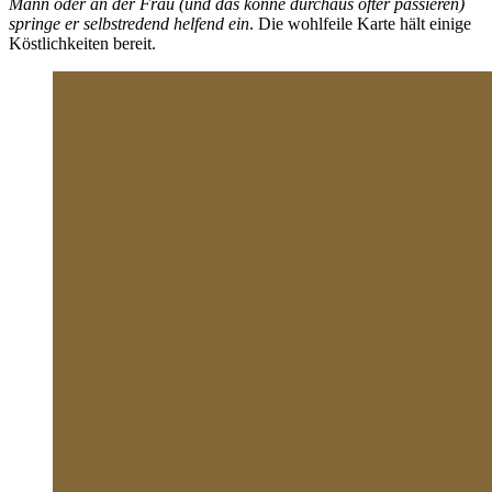
Mann oder an der Frau (und das könne durchaus öfter passieren)
springe er selbstredend helfend ein
. Die wohlfeile Karte hält einige
Köstlichkeiten bereit.