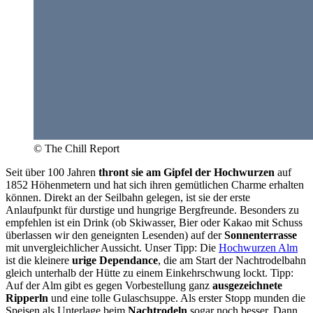
© The Chill Report
Seit über 100 Jahren
thront sie am Gipfel der Hochwurzen
auf
1852 Höhenmetern und hat sich ihren gemütlichen Charme erhalten
können. Direkt an der Seilbahn gelegen, ist sie der erste
Anlaufpunkt für durstige und hungrige Bergfreunde. Besonders zu
empfehlen ist ein Drink (ob Skiwasser, Bier oder Kakao mit Schuss
überlassen wir den geneignten Lesenden) auf der
Sonnenterrasse
mit unvergleichlicher Aussicht. Unser Tipp: Die
Hochwurzen Alm
ist die kleinere
urige Dependance
, die am Start der Nachtrodelbahn
gleich unterhalb der Hütte zu einem Einkehrschwung lockt. Tipp:
Auf der Alm gibt es gegen Vorbestellung ganz
ausgezeichnete
Ripperln
und eine tolle Gulaschsuppe. Als erster Stopp munden die
Speisen als Unterlage beim
Nachtrodeln
sogar noch besser. Dann