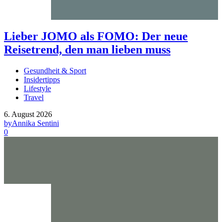
Lieber JOMO als FOMO: Der neue
Reisetrend, den man lieben muss
Gesundheit & Sport
Insidertipps
Lifestyle
Travel
6. August 2026
by
Annika Sentini
0