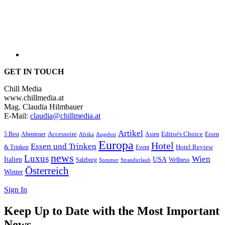
GET IN TOUCH
Chill Media
www.chillmedia.at
Mag. Claudia Hilmbauer
E-Mail:
claudia@chillmedia.at
Artikel
Editor's Choice
Accessoire
Asien
Essen
5 Best
Abenteuer
Afrika
Angebot
Europa
Hotel
Essen und Trinken
Hotel Review
& Trinken
Event
news
Luxus
Wien
Italien
USA
Salzburg
Sommer
Wellness
Strandurlaub
Österreich
Winter
Sign In
Keep Up to Date with the Most Important
News