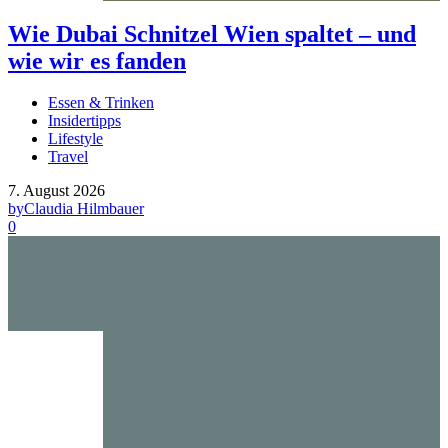
Wie Dubai Schnitzel Wien spaltet – und
wie wir es fanden
Essen & Trinken
Insidertipps
Lifestyle
Travel
7. August 2026
by
Claudia Hilmbauer
0