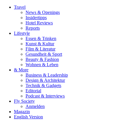
Travel
News & Openings
Insidertipps
Hotel Reviews
Reports
Lifestyle
Essen & Trinken
Kunst & Kultur
Film & Literatur
Gesundheit & Sport
Beauty & Fashion
Wohnen & Leben
& More
Business & Leadership
Design & Architektur
Technik & Gadgets
Editorial
Podcast & Interviews
Fly Society
Anmelden
Magazin
English Version