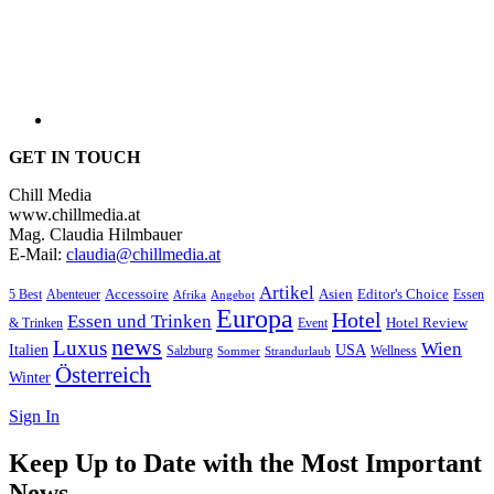
GET IN TOUCH
Chill Media
www.chillmedia.at
Mag. Claudia Hilmbauer
E-Mail:
claudia@chillmedia.at
Artikel
Editor's Choice
5 Best
Accessoire
Asien
Essen
Abenteuer
Afrika
Angebot
Europa
Hotel
Essen und Trinken
Hotel Review
& Trinken
Event
news
Luxus
Wien
Italien
USA
Salzburg
Wellness
Sommer
Strandurlaub
Österreich
Winter
Sign In
Keep Up to Date with the Most Important
News