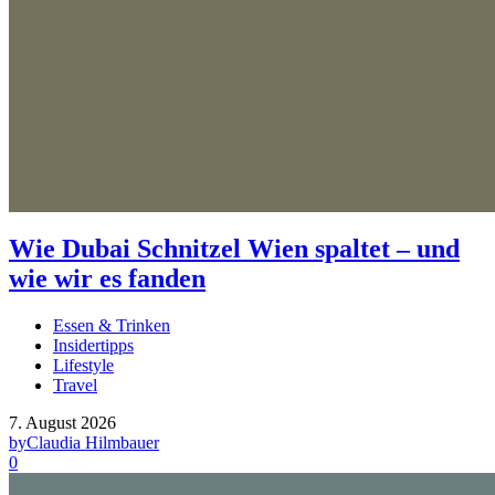
Wie Dubai Schnitzel Wien spaltet – und
wie wir es fanden
Essen & Trinken
Insidertipps
Lifestyle
Travel
7. August 2026
by
Claudia Hilmbauer
0