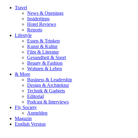
Travel
News & Openings
Insidertipps
Hotel Reviews
Reports
Lifestyle
Essen & Trinken
Kunst & Kultur
Film & Literatur
Gesundheit & Sport
Beauty & Fashion
Wohnen & Leben
& More
Business & Leadership
Design & Architektur
Technik & Gadgets
Editorial
Podcast & Interviews
Fly Society
Anmelden
Magazin
English Version