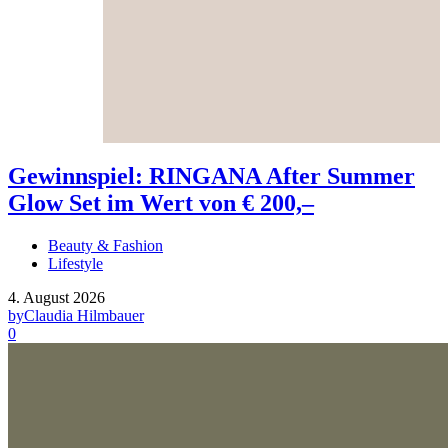
Gewinnspiel: RINGANA After Summer
Glow Set im Wert von € 200,–
Beauty & Fashion
Lifestyle
4. August 2026
by
Claudia Hilmbauer
0