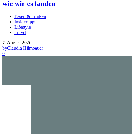
wie wir es fanden
Essen & Trinken
Insidertipps
Lifestyle
Travel
7. August 2026
by
Claudia Hilmbauer
0