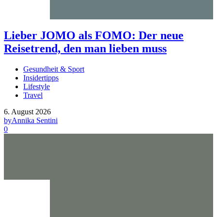
Lieber JOMO als FOMO: Der neue
Reisetrend, den man lieben muss
Gesundheit & Sport
Insidertipps
Lifestyle
Travel
6. August 2026
by
Annika Sentini
0