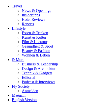
Travel
News & Openings
Insidertipps
Hotel Reviews
Reports
Lifestyle
Essen & Trinken
Kunst & Kultur
Film & Literatur
Gesundheit & Sport
Beauty & Fashion
Wohnen & Leben
& More
Business & Leadership
Design & Architektur
Technik & Gadgets
Editorial
Podcast & Interviews
Fly Society
Anmelden
Magazin
English Version