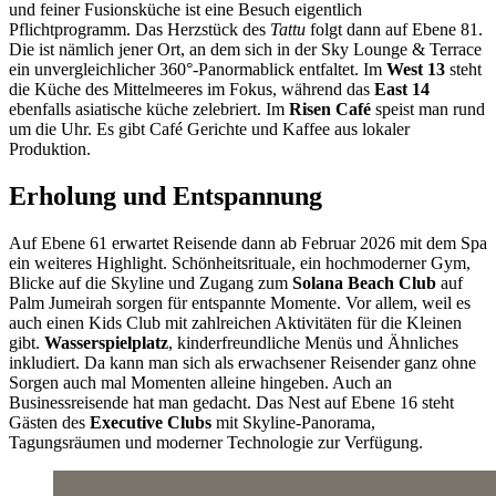
und feiner Fusionsküche ist eine Besuch eigentlich
Pflichtprogramm. Das Herzstück des
Tattu
folgt dann auf Ebene 81.
Die ist nämlich jener Ort, an dem sich in der Sky Lounge & Terrace
ein unvergleichlicher 360°-Panormablick entfaltet. Im
West 13
steht
die Küche des Mittelmeeres im Fokus, während das
East 14
ebenfalls asiatische küche zelebriert. Im
Risen Café
speist man rund
um die Uhr. Es gibt Café Gerichte und Kaffee aus lokaler
Produktion.
Erholung und Entspannung
Auf Ebene 61 erwartet Reisende dann ab Februar 2026 mit dem Spa
ein weiteres Highlight. Schönheitsrituale, ein hochmoderner Gym,
Blicke auf die Skyline und Zugang zum
Solana Beach Club
auf
Palm Jumeirah sorgen für entspannte Momente. Vor allem, weil es
auch einen Kids Club mit zahlreichen Aktivitäten für die Kleinen
gibt.
Wasserspielplatz
, kinderfreundliche Menüs und Ähnliches
inkludiert. Da kann man sich als erwachsener Reisender ganz ohne
Sorgen auch mal Momenten alleine hingeben. Auch an
Businessreisende hat man gedacht. Das Nest auf Ebene 16 steht
Gästen des
Executive Clubs
mit Skyline-Panorama,
Tagungsräumen und moderner Technologie zur Verfügung.