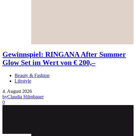
Gewinnspiel: RINGANA After Summer
Glow Set im Wert von € 200,–
Beauty & Fashion
Lifestyle
4. August 2026
by
Claudia Hilmbauer
0