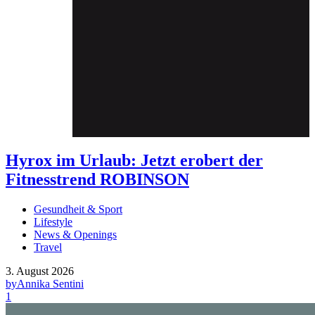
Hyrox im Urlaub: Jetzt erobert der
Fitnesstrend ROBINSON
Gesundheit & Sport
Lifestyle
News & Openings
Travel
3. August 2026
by
Annika Sentini
1