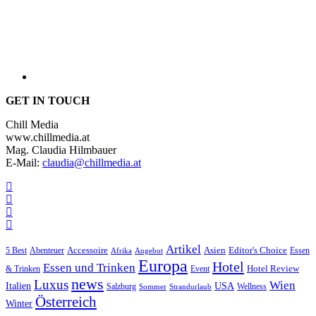
GET IN TOUCH
Chill Media
www.chillmedia.at
Mag. Claudia Hilmbauer
E-Mail:
claudia@chillmedia.at
Artikel
Editor's Choice
5 Best
Accessoire
Asien
Essen
Abenteuer
Afrika
Angebot
Europa
Hotel
Essen und Trinken
Hotel Review
& Trinken
Event
news
Luxus
Wien
Italien
USA
Salzburg
Wellness
Sommer
Strandurlaub
Österreich
Winter