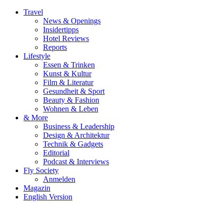
Travel
News & Openings
Insidertipps
Hotel Reviews
Reports
Lifestyle
Essen & Trinken
Kunst & Kultur
Film & Literatur
Gesundheit & Sport
Beauty & Fashion
Wohnen & Leben
& More
Business & Leadership
Design & Architektur
Technik & Gadgets
Editorial
Podcast & Interviews
Fly Society
Anmelden
Magazin
English Version