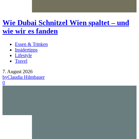
Wie Dubai Schnitzel Wien spaltet – und
wie wir es fanden
Essen & Trinken
Insidertipps
Lifestyle
Travel
7. August 2026
by
Claudia Hilmbauer
0