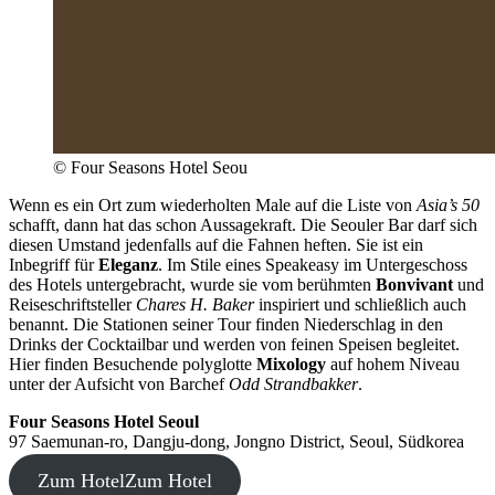
© Four Seasons Hotel Seou
Wenn es ein Ort zum wiederholten Male auf die Liste von
Asia’s 50
schafft, dann hat das schon Aussagekraft. Die Seouler Bar darf sich
diesen Umstand jedenfalls auf die Fahnen heften. Sie ist ein
Inbegriff für
Eleganz
. Im Stile eines Speakeasy im Untergeschoss
des Hotels untergebracht, wurde sie vom berühmten
Bonvivant
und
Reiseschriftsteller
Chares H. Baker
inspiriert und schließlich auch
benannt. Die Stationen seiner Tour finden Niederschlag in den
Drinks der Cocktailbar und werden von feinen Speisen begleitet.
Hier finden Besuchende polyglotte
Mixology
auf hohem Niveau
unter der Aufsicht von Barchef
Odd Strandbakker
.
Four Seasons Hotel Seoul
97 Saemunan-ro, Dangju-dong, Jongno District, Seoul, Südkorea
Zum Hotel
Zum Hotel