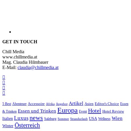
GET IN TOUCH
Chill Media
www.chillmedia.at
Mag. Claudia Hilmbauer
E-Mail:
claudia@chillmedia.at
Artikel
Editor's Choice
5 Best
Accessoire
Asien
Essen
Abenteuer
Afrika
Angebot
Europa
Hotel
Essen und Trinken
Hotel Review
& Trinken
Event
news
Luxus
Wien
Italien
USA
Salzburg
Wellness
Sommer
Strandurlaub
Österreich
Winter