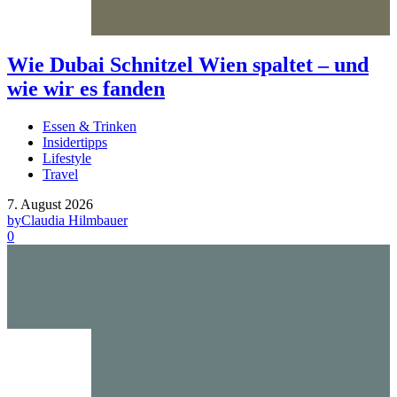
Wie Dubai Schnitzel Wien spaltet – und
wie wir es fanden
Essen & Trinken
Insidertipps
Lifestyle
Travel
7. August 2026
by
Claudia Hilmbauer
0