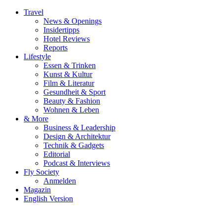
Travel
News & Openings
Insidertipps
Hotel Reviews
Reports
Lifestyle
Essen & Trinken
Kunst & Kultur
Film & Literatur
Gesundheit & Sport
Beauty & Fashion
Wohnen & Leben
& More
Business & Leadership
Design & Architektur
Technik & Gadgets
Editorial
Podcast & Interviews
Fly Society
Anmelden
Magazin
English Version