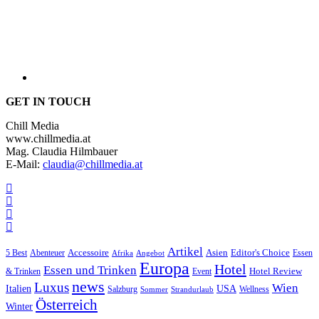
GET IN TOUCH
Chill Media
www.chillmedia.at
Mag. Claudia Hilmbauer
E-Mail:
claudia@chillmedia.at
Artikel
Editor's Choice
5 Best
Accessoire
Asien
Essen
Abenteuer
Afrika
Angebot
Europa
Hotel
Essen und Trinken
Hotel Review
& Trinken
Event
news
Luxus
Wien
Italien
USA
Salzburg
Wellness
Sommer
Strandurlaub
Österreich
Winter