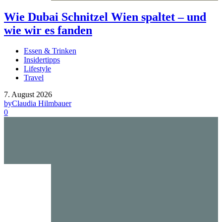
Wie Dubai Schnitzel Wien spaltet – und
wie wir es fanden
Essen & Trinken
Insidertipps
Lifestyle
Travel
7. August 2026
by
Claudia Hilmbauer
0