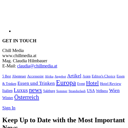
GET IN TOUCH
Chill Media
www.chillmedia.at
Mag. Claudia Hilmbauer
E-Mail:
claudia@chillmedia.at
Artikel
Editor's Choice
Accessoire
Asien
Essen
5 Best
Abenteuer
Afrika
Angebot
Europa
Hotel
Essen und Trinken
Hotel Review
& Trinken
Event
news
Luxus
Wien
Italien
USA
Salzburg
Sommer
Wellness
Strandurlaub
Österreich
Winter
Sign In
Keep Up to Date with the Most Important
News