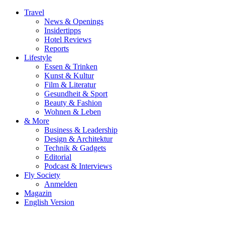
Travel
News & Openings
Insidertipps
Hotel Reviews
Reports
Lifestyle
Essen & Trinken
Kunst & Kultur
Film & Literatur
Gesundheit & Sport
Beauty & Fashion
Wohnen & Leben
& More
Business & Leadership
Design & Architektur
Technik & Gadgets
Editorial
Podcast & Interviews
Fly Society
Anmelden
Magazin
English Version