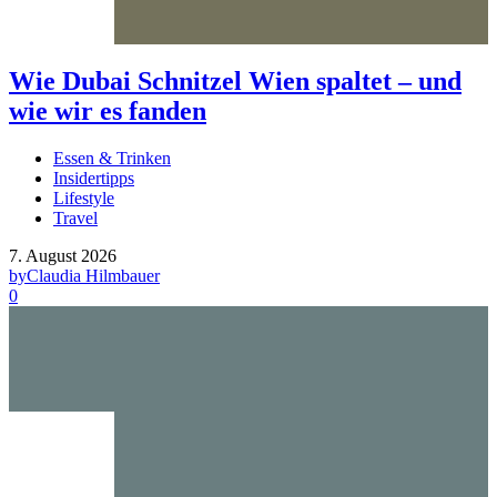
Wie Dubai Schnitzel Wien spaltet – und
wie wir es fanden
Essen & Trinken
Insidertipps
Lifestyle
Travel
7. August 2026
by
Claudia Hilmbauer
0