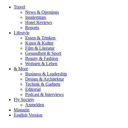
Travel
News & Openings
Insidertipps
Hotel Reviews
Reports
Lifestyle
Essen & Trinken
Kunst & Kultur
Film & Literatur
Gesundheit & Sport
Beauty & Fashion
Wohnen & Leben
& More
Business & Leadership
Design & Architektur
Technik & Gadgets
Editorial
Podcast & Interviews
Fly Society
Anmelden
Magazin
English Version