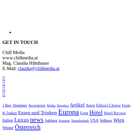
GET IN TOUCH
Chill Media
www.chillmedia.at
Mag. Claudia Hilmbauer
E-Mail:
claudia@chillmedia.at
Artikel
Editor's Choice
5 Best
Accessoire
Asien
Essen
Abenteuer
Afrika
Angebot
Europa
Hotel
Essen und Trinken
Hotel Review
& Trinken
Event
news
Luxus
Wien
Italien
USA
Salzburg
Wellness
Sommer
Strandurlaub
Österreich
Winter