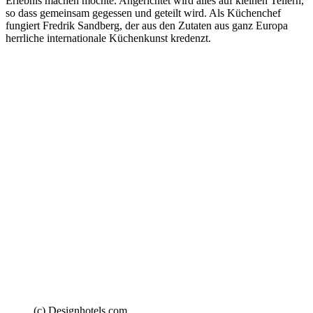
Erlebnis machen möchte. Angerichtet wird alles auf kleinen Tellern,
so dass gemeinsam gegessen und geteilt wird. Als Küchenchef
fungiert Fredrik Sandberg, der aus den Zutaten aus ganz Europa
herrliche internationale Küchenkunst kredenzt.
(c) Designhotels.com