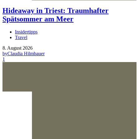
Hideaway in Triest: Traumhafter
Spätsommer am Meer
Insidertipps
Travel
8. August 2026
by
Claudia Hilmbauer
1