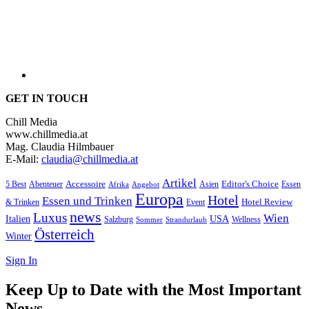
GET IN TOUCH
Chill Media
www.chillmedia.at
Mag. Claudia Hilmbauer
E-Mail:
claudia@chillmedia.at
Artikel
Editor's Choice
Accessoire
Asien
Essen
5 Best
Abenteuer
Afrika
Angebot
Europa
Hotel
Essen und Trinken
Hotel Review
& Trinken
Event
news
Luxus
Wien
Italien
USA
Salzburg
Sommer
Wellness
Strandurlaub
Österreich
Winter
Sign In
Keep Up to Date with the Most Important
News