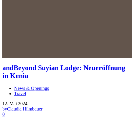
andBeyond Suyian Lodge: Neueröffnung
in Kenia
News & Openings
Travel
12. Mai 2024
by
Claudia Hilmbauer
0