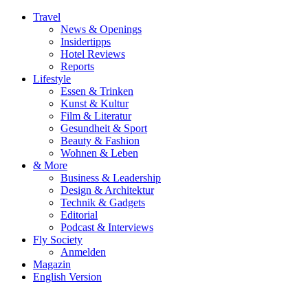
Travel
News & Openings
Insidertipps
Hotel Reviews
Reports
Lifestyle
Essen & Trinken
Kunst & Kultur
Film & Literatur
Gesundheit & Sport
Beauty & Fashion
Wohnen & Leben
& More
Business & Leadership
Design & Architektur
Technik & Gadgets
Editorial
Podcast & Interviews
Fly Society
Anmelden
Magazin
English Version