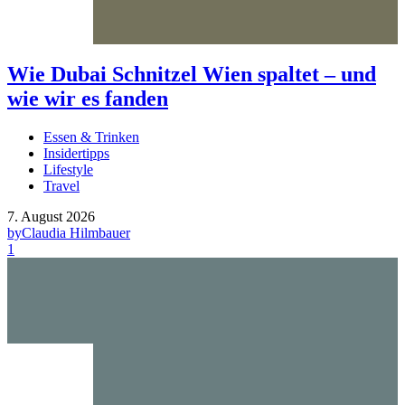
Wie Dubai Schnitzel Wien spaltet – und
wie wir es fanden
Essen & Trinken
Insidertipps
Lifestyle
Travel
7. August 2026
by
Claudia Hilmbauer
1