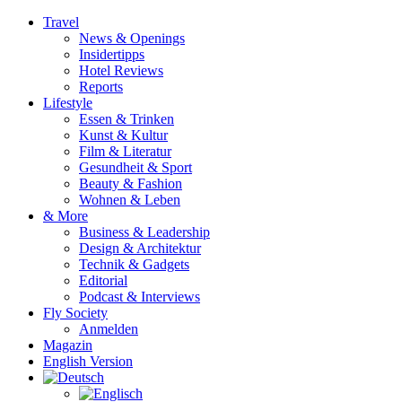
Travel
News & Openings
Insidertipps
Hotel Reviews
Reports
Lifestyle
Essen & Trinken
Kunst & Kultur
Film & Literatur
Gesundheit & Sport
Beauty & Fashion
Wohnen & Leben
& More
Business & Leadership
Design & Architektur
Technik & Gadgets
Editorial
Podcast & Interviews
Fly Society
Anmelden
Magazin
English Version