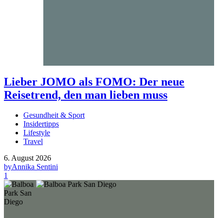
Lieber JOMO als FOMO: Der neue
Reisetrend, den man lieben muss
Gesundheit & Sport
Insidertipps
Lifestyle
Travel
6. August 2026
by
Annika Sentini
1