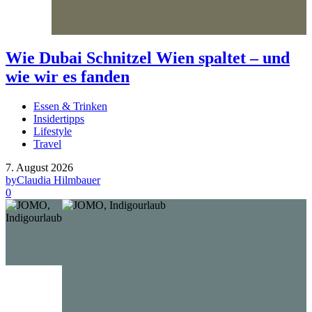
Wie Dubai Schnitzel Wien spaltet – und
wie wir es fanden
Essen & Trinken
Insidertipps
Lifestyle
Travel
7. August 2026
by
Claudia Hilmbauer
0