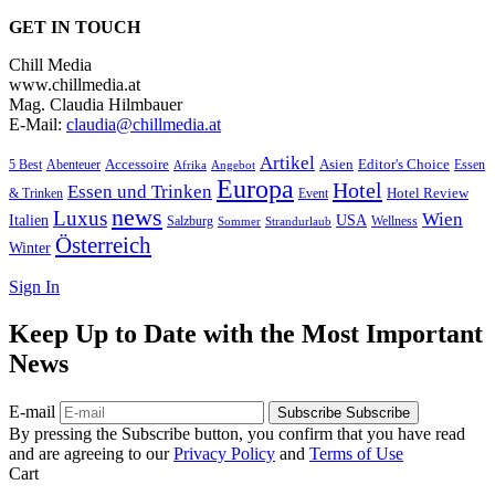
GET IN TOUCH
Chill Media
www.chillmedia.at
Mag. Claudia Hilmbauer
E-Mail:
claudia@chillmedia.at
Artikel
Editor's Choice
5 Best
Accessoire
Asien
Essen
Abenteuer
Afrika
Angebot
Europa
Hotel
Essen und Trinken
Hotel Review
& Trinken
Event
news
Luxus
Wien
Italien
USA
Salzburg
Wellness
Sommer
Strandurlaub
Österreich
Winter
Sign In
Keep Up to Date with the Most Important
News
E-mail
Subscribe
Subscribe
By pressing the Subscribe button, you confirm that you have read
and are agreeing to our
Privacy Policy
and
Terms of Use
Cart