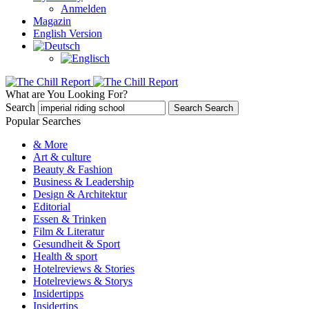
Anmelden
Magazin
English Version
What are You Looking For?
Search
Search
Search
Popular Searches
& More
Art & culture
Beauty & Fashion
Business & Leadership
Design & Architektur
Editorial
Essen & Trinken
Film & Literatur
Gesundheit & Sport
Health & sport
Hotelreviews & Stories
Hotelreviews & Storys
Insidertipps
Insidertips